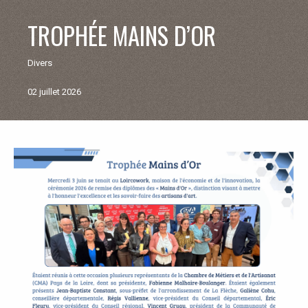
V
TROPHÉE MAINS D’OR
I
Divers
E
02 juillet 2026
M
U
Retour
aux
N
actualités
I
C
I