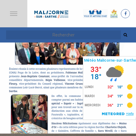
A
C
C
U
E
I
L