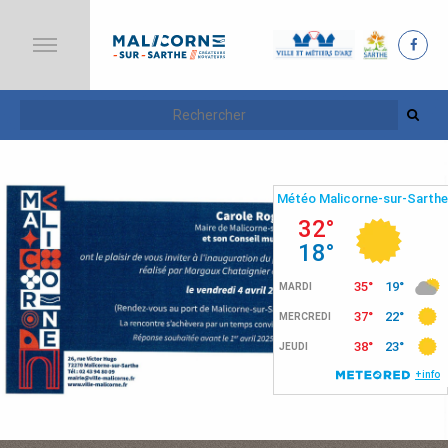
A
C
C
U
E
I
L