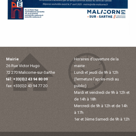
P
A
L
E
Mairie
Horaires d’ouverture de la
V
26 Rue Victor Hugo
mairie :
72 270 Malicorne-sur-Sarthe
Lundi et jeudi de 9h à 12h
I
tél: +33(0)2 43 94 80 09
(fermeture l'après-midi au
fax: +33(0)2 43 94 77 20
public)
V
Mardi et vendredi de 9h à 12h et
de 14h à 18h
Mercredi de 9h à 12h et de 14h
R
à 17h
1er et 3ème Samedi de 9h à 12h
E