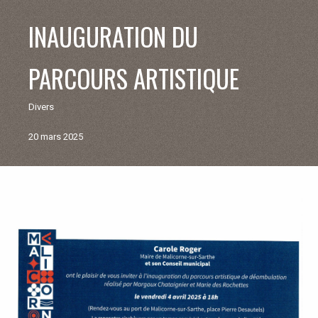
V
INAUGURATION DU
I
PARCOURS ARTISTIQUE
E
Divers
M
20 mars 2025
U
N
Retour
aux
I
actualités
C
I