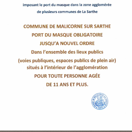
P
A
L
E
V
I
V
R
E