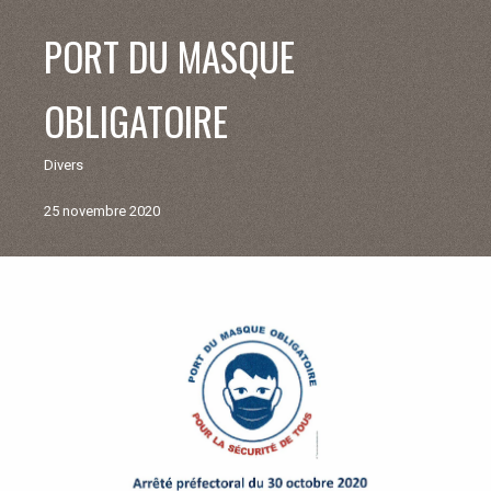
V
PORT DU MASQUE
I
OBLIGATOIRE
E
Divers
M
25 novembre 2020
U
N
Retour
aux
I
actualités
C
I