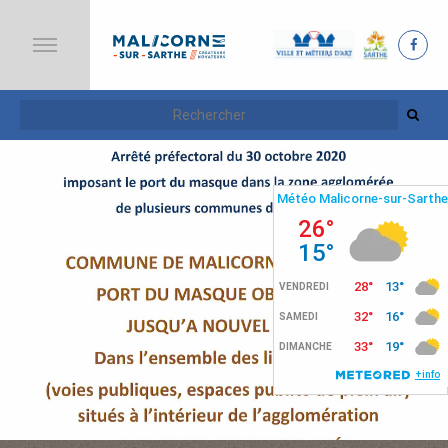
A
C
C
U
E
I
L