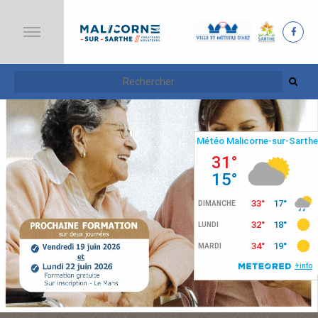
A
C
C
U
E
I
L