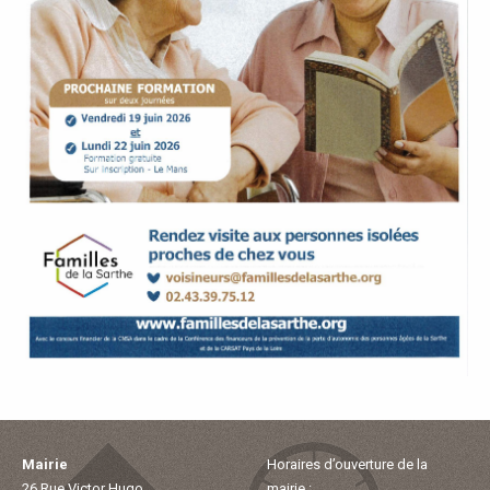
P
A
L
E
V
I
V
R
E
Mairie
Horaires d’ouverture de la
26 Rue Victor Hugo
mairie :