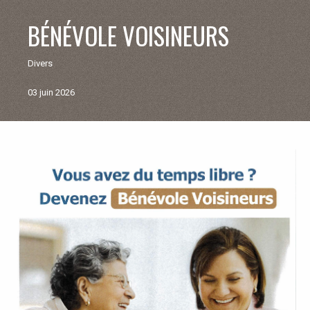
V
BÉNÉVOLE VOISINEURS
I
Divers
E
03 juin 2026
M
U
Retour
aux
N
actualités
I
C
I