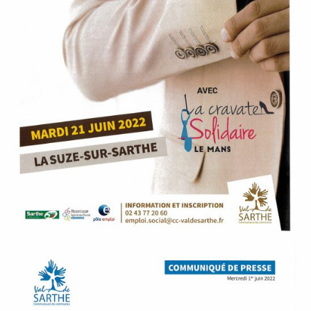
P
A
L
E
V
I
V
R
E