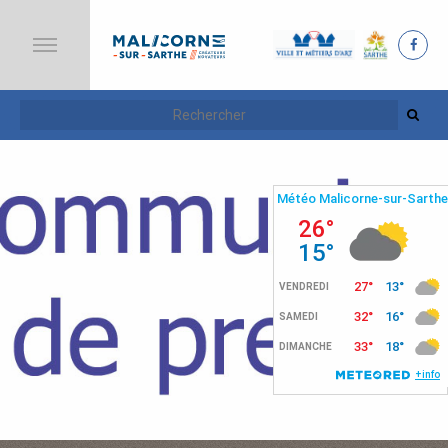
A
C
C
U
E
I
L