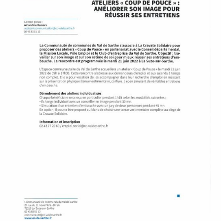
À
M
A
L
I
C
O
R
N