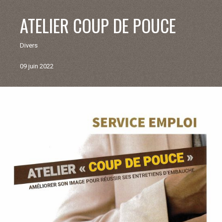
V
ATELIER COUP DE POUCE
I
Divers
E
09 juin 2022
M
U
Retour
aux
N
actualités
I
C
I