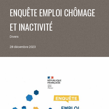
V
ENQUÊTE EMPLOI CHÔMAGE
I
ET INACTIVITÉ
E
Divers
M
28 décembre 2023
U
N
Retour
aux
I
actualités
C
I