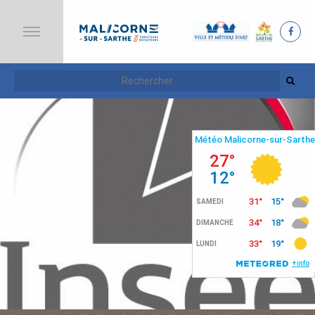
A
C
C
U
E
I
L