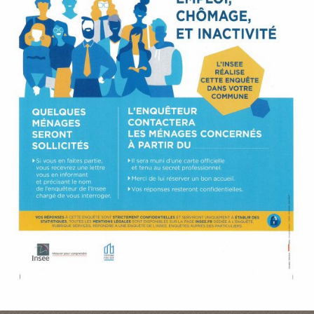
P
A
L
E
V
I
V
R
E