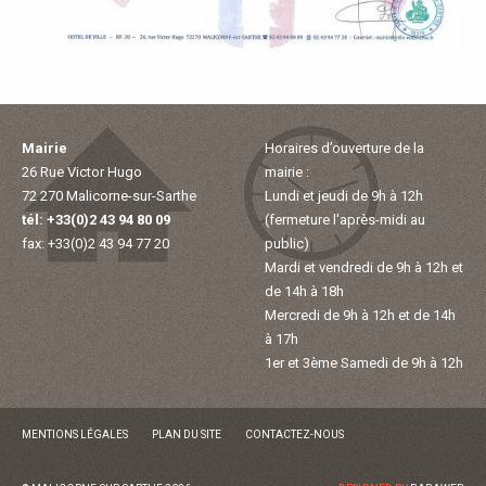
P
A
L
Mairie
Horaires d’ouverture de la
26 Rue Victor Hugo
mairie :
E
72 270 Malicorne-sur-Sarthe
Lundi et jeudi de 9h à 12h
tél: +33(0)2 43 94 80 09
(fermeture l'après-midi au
V
fax: +33(0)2 43 94 77 20
public)
Mardi et vendredi de 9h à 12h et
I
de 14h à 18h
Mercredi de 9h à 12h et de 14h
V
à 17h
1er et 3ème Samedi de 9h à 12h
R
MENTIONS LÉGALES
PLAN DU SITE
CONTACTEZ-NOUS
E