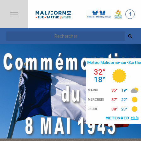
A
C
C
U
E
I
L