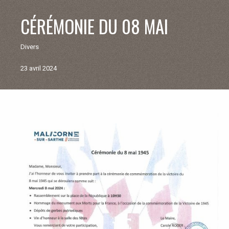
V
CÉRÉMONIE DU 08 MAI
I
Divers
E
23 avril 2024
M
U
Retour
aux
N
actualités
I
C
I