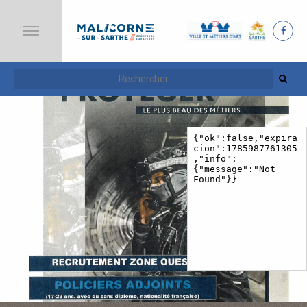
A
C
C
U
E
I
L