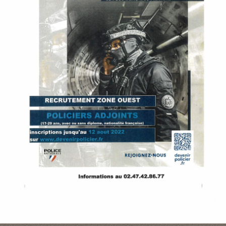
P
A
L
E
V
I
V
R
E