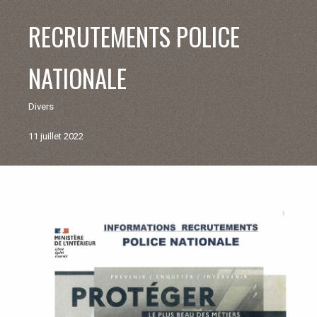
V
RECRUTEMENTS POLICE
I
NATIONALE
E
Divers
M
11 juillet 2022
U
N
Retour
aux
I
actualités
C
I