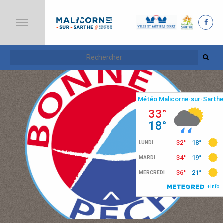
A
C
C
U
E
I
L