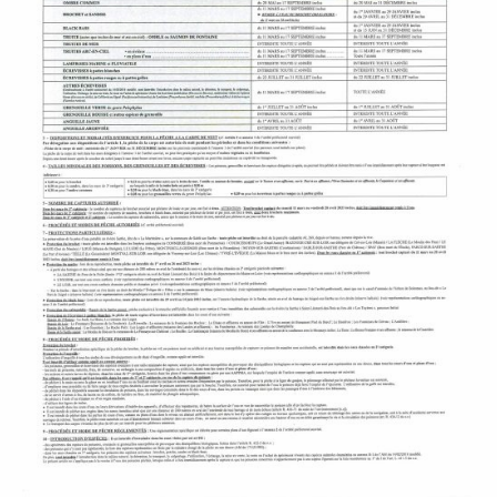
P
A
L
E
V
I
V
R
E