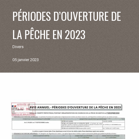
V
PÉRIODES D’OUVERTURE DE
I
LA PÊCHE EN 2023
E
Divers
M
05 janvier 2023
U
N
Retour
aux
I
actualités
C
I