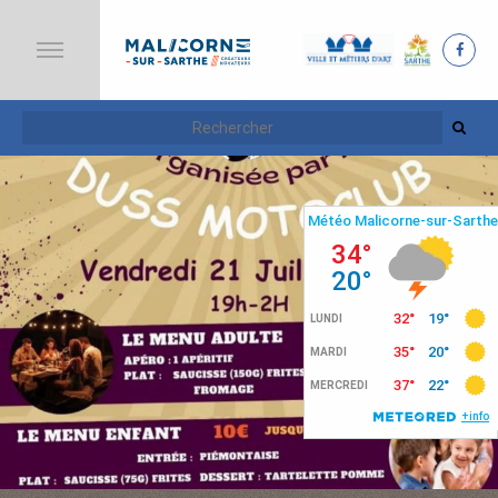
A
C
C
U
E
I
L