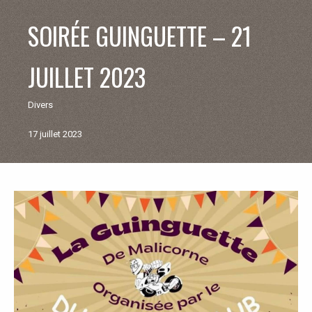
V
SOIRÉE GUINGUETTE – 21
I
JUILLET 2023
E
Divers
M
17 juillet 2023
U
N
Retour
aux
I
actualités
C
I