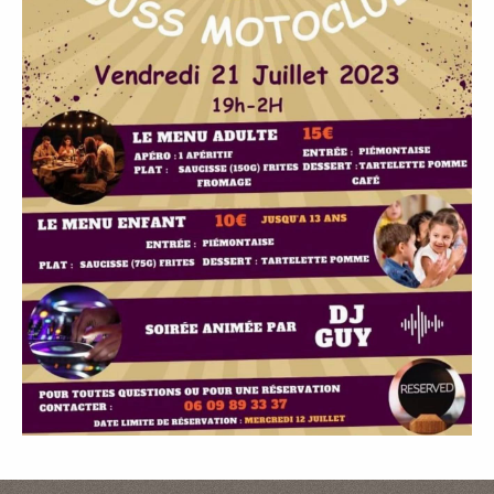
P
A
L
E
V
I
V
R
E