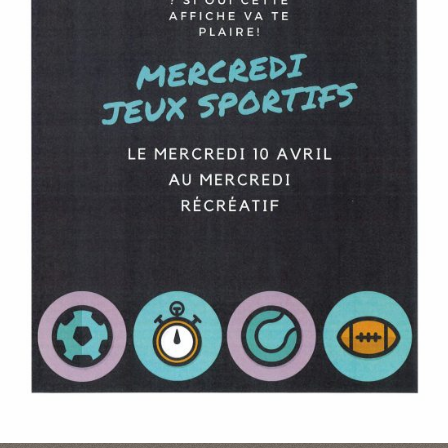
P
A
L
E
V
I
V
R
E