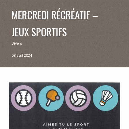
V
MERCREDI RÉCRÉATIF –
I
JEUX SPORTIFS
E
Divers
M
08 avril 2024
U
N
Retour
aux
I
actualités
C
I