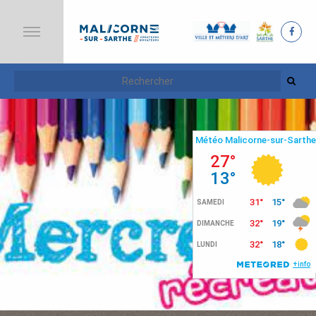
A
C
C
U
E
I
L