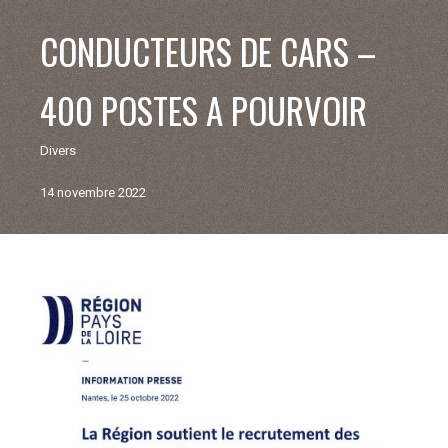
V
CONDUCTEURS DE CARS –
I
400 POSTES A POURVOIR
E
Divers
M
14 novembre 2022
U
N
Retour
aux
I
actualités
C
I