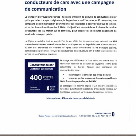
P
A
L
E
V
I
V
R
E