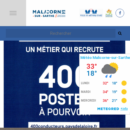
A
C
C
U
E
I
L