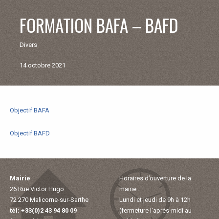
V
FORMATION BAFA – BAFD
I
Divers
E
14 octobre 2021
M
U
Objectif BAFA
Retour
aux
N
actualités
Objectif BAFD
I
Mairie
Horaires d’ouverture de la
C
26 Rue Victor Hugo
mairie :
72 270 Malicorne-sur-Sarthe
Lundi et jeudi de 9h à 12h
I
tél: +33(0)2 43 94 80 09
(fermeture l'après-midi au