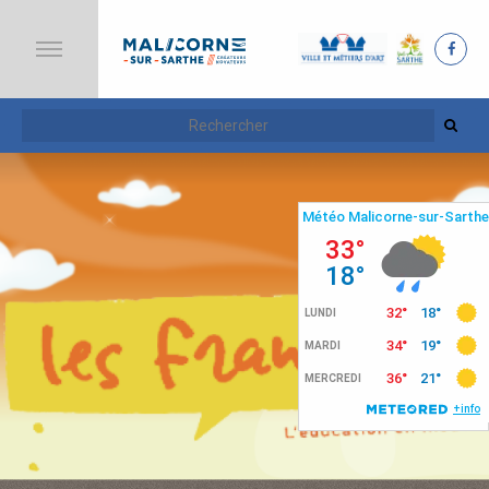
A
C
C
U
E
I
L