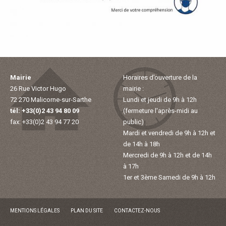
À
M
A
Mairie
Horaires d’ouverture de la
L
26 Rue Victor Hugo
mairie :
72 270 Malicorne-sur-Sarthe
Lundi et jeudi de 9h à 12h
I
tél: +33(0)2 43 94 80 09
(fermeture l'après-midi au
fax: +33(0)2 43 94 77 20
public)
C
Mardi et vendredi de 9h à 12h et
de 14h à 18h
O
Mercredi de 9h à 12h et de 14h
à 17h
1er et 3ème Samedi de 9h à 12h
R
N
MENTIONS LÉGALES
PLAN DU SITE
CONTACTEZ-NOUS