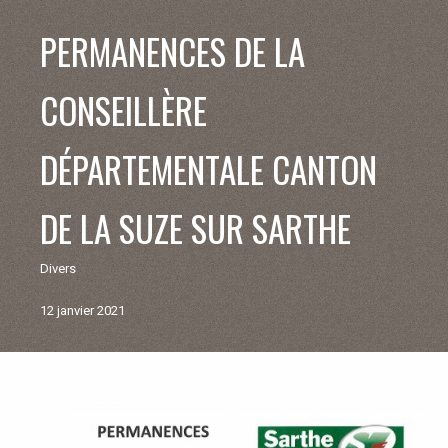
V
PERMANENCES DE LA
I
CONSEILLÈRE
E
DÉPARTEMENTALE CANTON
M
DE LA SUZE SUR SARTHE
U
Divers
N
12 janvier 2021
I
C
Retour
I
aux
actualités