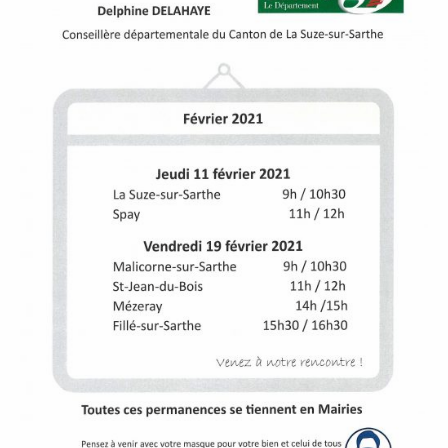
P
A
L
E
V
I
V
R
E