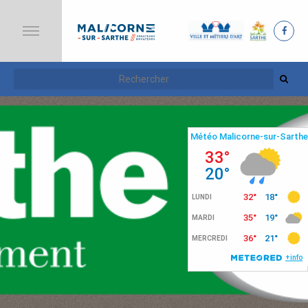
A
C
C
U
E
I
L