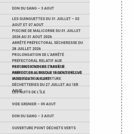
DON DU SANG – 3 AOUT
LES GUINGUETTES DU 31 JUILLET – 02
AOUT ET 07 AOUT
PISCINE DE MALICORNE DU 01 JUILLET
2026 AU 31 AOUT 2026
ARRÊTÉ PRÉFECTORAL SÉCHERESSE DU
28 JUILLET 2026
PROLONGATION DE L’ARRÊTÉ
PRÉFECTORAL RELATIF AUX
RESTRICTIONS DES TRAVAUX
PROLONGATION DE L’ARRÊTÉ
AGRICOLES JUSQU’AU 15 AOUT INCLUS
PRÉFECTORAL RISQUE INCENDIE ÉLEVÉ
JUSQU’AU 31 JUILLET
MODIFICATION OUVERTURE
DÉCHETTERIES DU 27 JUILLET AU 1ER
AOUT
LES NUITS DE L’ÎLE
VIDE GRENIER – 09 AOUT
DON DU SANG – 3 AOUT
OUVERTURE POINT DÉCHETS VERTS