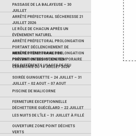
PASSAGE DE LA BALAYEUSE – 30
JUILLET
ARRÊTÉ PRÉFECTORAL SÉCHERESSE 21
JUILLET 2026
LE RÔLE DE CHACUN APRÈS UN
ÉVÉNEMENT NATUREL
ARRÊTÉ PRÉFECTORAL PROLONGATION
PORTANT DÉCLENCHEMENT DE
MESURES TEMPORAIRES DE
ARRÊTÉ PRÉFECTORAL PROLONGATION
PRÉVENTION DES INCENDIES
PORTANT INTERDICTION TEMPORAIRE
DES DIFFÉRENTS USAGES DE FEU
CÉRÉMONIE DU 14 JUILLET 2026
SOIRÉE GUINGUETTE – 24 JUILLET – 31
JUILLET – 02 AOUT – 07 AOUT
PISCINE DE MALICORNE
FERMETURE EXCEPTIONNELLE
DÉCHETTERIE GUÉCÉLARD – 22 JUILLET
LES NUITS DE L’ÎLE – 31 JUILLET À FILLÉ
OUVERTURE ZONE POINT DÉCHETS
VERTS