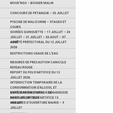
MOUV’NGO – BOUGER MALIN
CONCOURS DE PÉTANQUE – 25 JUILLET
PISCINE DE MALICORNE – STAGES ET
COURS
SOIRÉES GUINGUETTE – 17 JUILLET – 24
JUILLET – 31 JUILLET – 02 AOUT – 07
AOUT
ARRÊTÉ PRÉFECTORAL DU 12 JUILLET
2026
RESTRICTIONS USAGE DE L’EAU
MESURES DE PRECAUTION CANICULE
NIVEAU ROUGE
REPORT DU FEU D’ARTIFICE DU 13
JUILLET 2026
INTERDICTION TEMPORAIRE DE LA
CONSOMMATION D’ALCOOL ET
D’UTILISATION D’ARTIFICES –
ARRÊTÉ PRÉFECTORAL – SÉCHERESSE
ANNULATION FEU D’ARTIFICE 13
DU 07 JUILLET 2026
JUILLET
HORAIRES D’OUVERTURE MAIRIE – 9
JUILLET