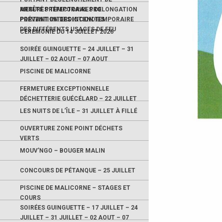
MESURES TEMPORAIRES DE
ARRÊTÉ PRÉFECTORAL PROLONGATION
PRÉVENTION DES INCENDIES
PORTANT INTERDICTION TEMPORAIRE
DES DIFFÉRENTS USAGES DE FEU
CÉRÉMONIE DU 14 JUILLET 2026
SOIRÉE GUINGUETTE – 24 JUILLET – 31
JUILLET – 02 AOUT – 07 AOUT
PISCINE DE MALICORNE
FERMETURE EXCEPTIONNELLE
DÉCHETTERIE GUÉCÉLARD – 22 JUILLET
LES NUITS DE L’ÎLE – 31 JUILLET À FILLÉ
OUVERTURE ZONE POINT DÉCHETS
VERTS
MOUV’NGO – BOUGER MALIN
CONCOURS DE PÉTANQUE – 25 JUILLET
PISCINE DE MALICORNE – STAGES ET
COURS
SOIRÉES GUINGUETTE – 17 JUILLET – 24
JUILLET – 31 JUILLET – 02 AOUT – 07