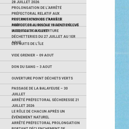
28 JUILLET 2026
PROLONGATION DE L’ARRÊTÉ
PRÉFECTORAL RELATIF AUX
RESTRICTIONS DES TRAVAUX
PROLONGATION DE L’ARRÊTÉ
AGRICOLES JUSQU’AU 15 AOUT INCLUS
PRÉFECTORAL RISQUE INCENDIE ÉLEVÉ
JUSQU’AU 31 JUILLET
MODIFICATION OUVERTURE
DÉCHETTERIES DU 27 JUILLET AU 1ER
AOUT
LES NUITS DE L’ÎLE
VIDE GRENIER – 09 AOUT
DON DU SANG – 3 AOUT
OUVERTURE POINT DÉCHETS VERTS
PASSAGE DE LA BALAYEUSE – 30
JUILLET
ARRÊTÉ PRÉFECTORAL SÉCHERESSE 21
JUILLET 2026
LE RÔLE DE CHACUN APRÈS UN
ÉVÉNEMENT NATUREL
ARRÊTÉ PRÉFECTORAL PROLONGATION
PORTANT DÉCLENCHEMENT DE