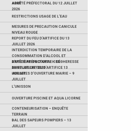
AOUT
ARRÊTÉ PRÉFECTORAL DU 12 JUILLET
2026
RESTRICTIONS USAGE DE L’EAU
MESURES DE PRECAUTION CANICULE
NIVEAU ROUGE
REPORT DU FEU D’ARTIFICE DU 13
JUILLET 2026
INTERDICTION TEMPORAIRE DE LA
CONSOMMATION D’ALCOOL ET
D’UTILISATION D’ARTIFICES –
ARRÊTÉ PRÉFECTORAL – SÉCHERESSE
ANNULATION FEU D’ARTIFICE 13
DU 07 JUILLET 2026
JUILLET
HORAIRES D’OUVERTURE MAIRIE – 9
JUILLET
L’UNISSON
OUVERTURE PISCINE ET AQUA LICORNE
CONTENEURISATION – ENQUÊTE
TERRAIN
BAL DES SAPEURS POMPIERS – 13
JUILLET