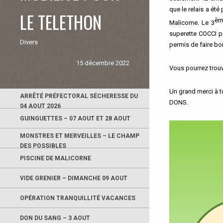
que le relais a ét
LE TELETHON
èm
Malicorne. Le 3
superette COCCI p
Divers
permis de faire bo
15 décembre 2022
Vous pourrez trouv
Un grand merci à t
ARRÊTÉ PRÉFECTORAL SÉCHERESSE DU
DONS.
04 AOUT 2026
GUINGUETTES – 07 AOUT ET 28 AOUT
MONSTRES ET MERVEILLES – LE CHAMP
DES POSSIBLES
PISCINE DE MALICORNE
VIDE GRENIER – DIMANCHE 09 AOUT
OPÉRATION TRANQUILLITÉ VACANCES
DON DU SANG – 3 AOUT