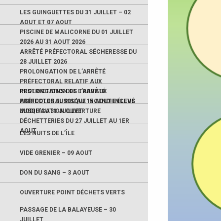
LES GUINGUETTES DU 31 JUILLET – 02
AOUT ET 07 AOUT
PISCINE DE MALICORNE DU 01 JUILLET
2026 AU 31 AOUT 2026
ARRÊTÉ PRÉFECTORAL SÉCHERESSE DU
28 JUILLET 2026
PROLONGATION DE L’ARRÊTÉ
PRÉFECTORAL RELATIF AUX
RESTRICTIONS DES TRAVAUX
PROLONGATION DE L’ARRÊTÉ
AGRICOLES JUSQU’AU 15 AOUT INCLUS
PRÉFECTORAL RISQUE INCENDIE ÉLEVÉ
JUSQU’AU 31 JUILLET
MODIFICATION OUVERTURE
DÉCHETTERIES DU 27 JUILLET AU 1ER
AOUT
LES NUITS DE L’ÎLE
VIDE GRENIER – 09 AOUT
DON DU SANG – 3 AOUT
OUVERTURE POINT DÉCHETS VERTS
PASSAGE DE LA BALAYEUSE – 30
JUILLET