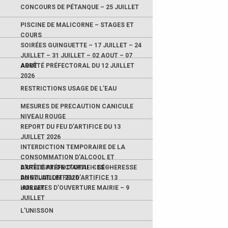
CONCOURS DE PÉTANQUE – 25 JUILLET
PISCINE DE MALICORNE – STAGES ET
COURS
SOIRÉES GUINGUETTE – 17 JUILLET – 24
JUILLET – 31 JUILLET – 02 AOUT – 07
AOUT
ARRÊTÉ PRÉFECTORAL DU 12 JUILLET
2026
RESTRICTIONS USAGE DE L’EAU
MESURES DE PRECAUTION CANICULE
NIVEAU ROUGE
REPORT DU FEU D’ARTIFICE DU 13
JUILLET 2026
INTERDICTION TEMPORAIRE DE LA
CONSOMMATION D’ALCOOL ET
D’UTILISATION D’ARTIFICES –
ARRÊTÉ PRÉFECTORAL – SÉCHERESSE
ANNULATION FEU D’ARTIFICE 13
DU 07 JUILLET 2026
JUILLET
HORAIRES D’OUVERTURE MAIRIE – 9
JUILLET
L’UNISSON