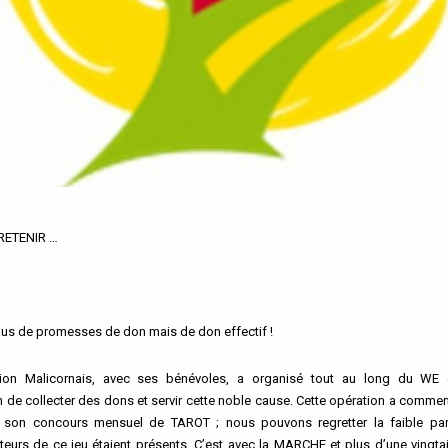
 RETENIR …
lus de promesses de don mais de don effectif !
tion Malicornais, avec ses bénévoles, a organisé tout au long du WE
n de collecter des dons et servir cette noble cause. Cette opération a commen
son concours mensuel de TAROT ; nous pouvons regretter la faible part
eurs de ce jeu étaient présents. C’est avec la MARCHE et plus d’une vingtai