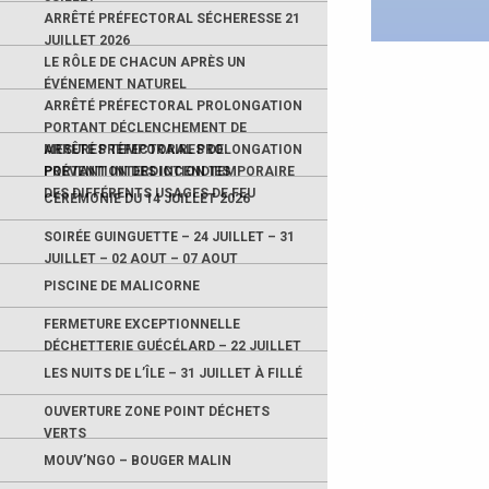
ARRÊTÉ PRÉFECTORAL SÉCHERESSE 21
JUILLET 2026
LE RÔLE DE CHACUN APRÈS UN
ÉVÉNEMENT NATUREL
ARRÊTÉ PRÉFECTORAL PROLONGATION
PORTANT DÉCLENCHEMENT DE
MESURES TEMPORAIRES DE
ARRÊTÉ PRÉFECTORAL PROLONGATION
PRÉVENTION DES INCENDIES
PORTANT INTERDICTION TEMPORAIRE
DES DIFFÉRENTS USAGES DE FEU
CÉRÉMONIE DU 14 JUILLET 2026
SOIRÉE GUINGUETTE – 24 JUILLET – 31
JUILLET – 02 AOUT – 07 AOUT
PISCINE DE MALICORNE
FERMETURE EXCEPTIONNELLE
DÉCHETTERIE GUÉCÉLARD – 22 JUILLET
LES NUITS DE L’ÎLE – 31 JUILLET À FILLÉ
OUVERTURE ZONE POINT DÉCHETS
VERTS
MOUV’NGO – BOUGER MALIN