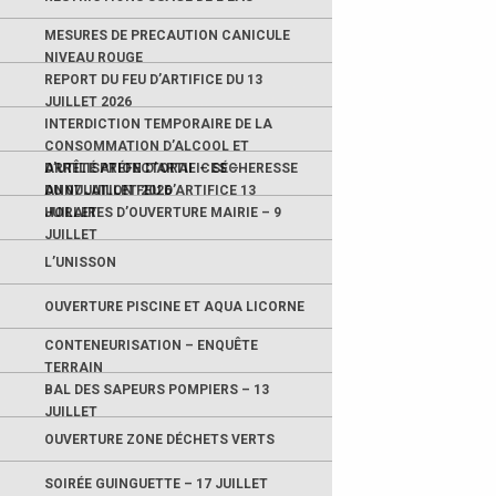
MESURES DE PRECAUTION CANICULE
NIVEAU ROUGE
REPORT DU FEU D’ARTIFICE DU 13
JUILLET 2026
INTERDICTION TEMPORAIRE DE LA
CONSOMMATION D’ALCOOL ET
D’UTILISATION D’ARTIFICES –
ARRÊTÉ PRÉFECTORAL – SÉCHERESSE
ANNULATION FEU D’ARTIFICE 13
DU 07 JUILLET 2026
JUILLET
HORAIRES D’OUVERTURE MAIRIE – 9
JUILLET
L’UNISSON
OUVERTURE PISCINE ET AQUA LICORNE
CONTENEURISATION – ENQUÊTE
TERRAIN
BAL DES SAPEURS POMPIERS – 13
JUILLET
OUVERTURE ZONE DÉCHETS VERTS
SOIRÉE GUINGUETTE – 17 JUILLET