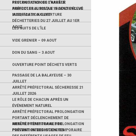
RESTRICTIONS DES TRAVAUX
PROLONGATION DE L’ARRÊTÉ
AGRICOLES JUSQU’AU 15 AOUT INCLUS
PRÉFECTORAL RISQUE INCENDIE ÉLEVÉ
JUSQU’AU 31 JUILLET
MODIFICATION OUVERTURE
DÉCHETTERIES DU 27 JUILLET AU 1ER
AOUT
LES NUITS DE L’ÎLE
VIDE GRENIER – 09 AOUT
DON DU SANG – 3 AOUT
OUVERTURE POINT DÉCHETS VERTS
PASSAGE DE LA BALAYEUSE – 30
JUILLET
ARRÊTÉ PRÉFECTORAL SÉCHERESSE 21
JUILLET 2026
LE RÔLE DE CHACUN APRÈS UN
ÉVÉNEMENT NATUREL
ARRÊTÉ PRÉFECTORAL PROLONGATION
PORTANT DÉCLENCHEMENT DE
MESURES TEMPORAIRES DE
ARRÊTÉ PRÉFECTORAL PROLONGATION
PRÉVENTION DES INCENDIES
PORTANT INTERDICTION TEMPORAIRE