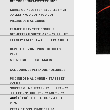
DES DIFFÉRENTS USAGES DE FEU
CÉRÉMONIE DU 14 JUILLET 2026
SOIRÉE GUINGUETTE – 24 JUILLET – 31
JUILLET – 02 AOUT – 07 AOUT
PISCINE DE MALICORNE
FERMETURE EXCEPTIONNELLE
DÉCHETTERIE GUÉCÉLARD – 22 JUILLET
LES NUITS DE L’ÎLE – 31 JUILLET À FILLÉ
OUVERTURE ZONE POINT DÉCHETS
VERTS
MOUV’NGO – BOUGER MALIN
CONCOURS DE PÉTANQUE – 25 JUILLET
PISCINE DE MALICORNE – STAGES ET
COURS
SOIRÉES GUINGUETTE – 17 JUILLET – 24
JUILLET – 31 JUILLET – 02 AOUT – 07
AOUT
ARRÊTÉ PRÉFECTORAL DU 12 JUILLET
2026
RESTRICTIONS USAGE DE L’EAU