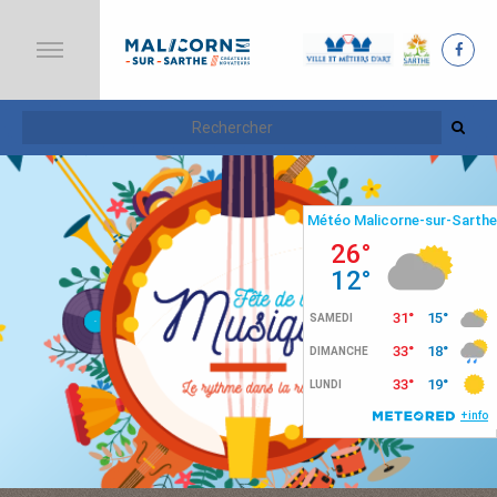
A
C
C
U
E
I
L