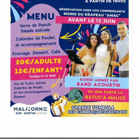
P
A
L
E
V
I
V
R
E