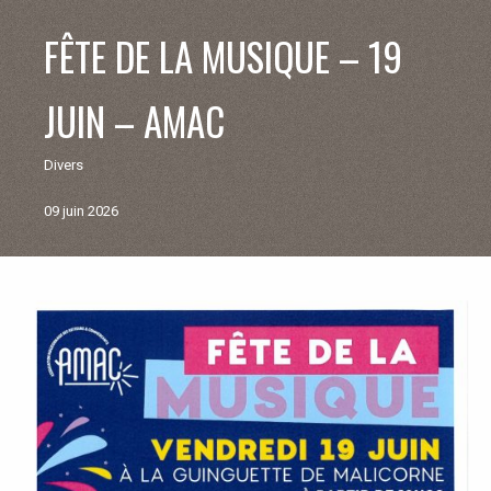
V
FÊTE DE LA MUSIQUE – 19
I
JUIN – AMAC
E
Divers
M
09 juin 2026
U
N
Retour
aux
I
actualités
C
I