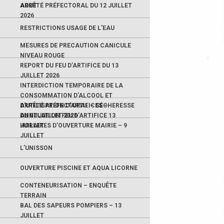
AOUT
ARRÊTÉ PRÉFECTORAL DU 12 JUILLET
2026
RESTRICTIONS USAGE DE L’EAU
MESURES DE PRECAUTION CANICULE
NIVEAU ROUGE
REPORT DU FEU D’ARTIFICE DU 13
JUILLET 2026
INTERDICTION TEMPORAIRE DE LA
CONSOMMATION D’ALCOOL ET
D’UTILISATION D’ARTIFICES –
ARRÊTÉ PRÉFECTORAL – SÉCHERESSE
ANNULATION FEU D’ARTIFICE 13
DU 07 JUILLET 2026
JUILLET
HORAIRES D’OUVERTURE MAIRIE – 9
JUILLET
L’UNISSON
OUVERTURE PISCINE ET AQUA LICORNE
CONTENEURISATION – ENQUÊTE
TERRAIN
BAL DES SAPEURS POMPIERS – 13
JUILLET