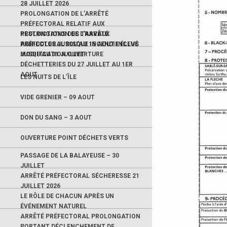
28 JUILLET 2026
PROLONGATION DE L’ARRÊTÉ
PRÉFECTORAL RELATIF AUX
RESTRICTIONS DES TRAVAUX
PROLONGATION DE L’ARRÊTÉ
AGRICOLES JUSQU’AU 15 AOUT INCLUS
PRÉFECTORAL RISQUE INCENDIE ÉLEVÉ
JUSQU’AU 31 JUILLET
MODIFICATION OUVERTURE
DÉCHETTERIES DU 27 JUILLET AU 1ER
AOUT
LES NUITS DE L’ÎLE
VIDE GRENIER – 09 AOUT
DON DU SANG – 3 AOUT
OUVERTURE POINT DÉCHETS VERTS
PASSAGE DE LA BALAYEUSE – 30
JUILLET
ARRÊTÉ PRÉFECTORAL SÉCHERESSE 21
JUILLET 2026
LE RÔLE DE CHACUN APRÈS UN
ÉVÉNEMENT NATUREL
ARRÊTÉ PRÉFECTORAL PROLONGATION
PORTANT DÉCLENCHEMENT DE