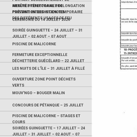
MESURES TEMPORAIRES DE
ARRÊTÉ PRÉFECTORAL PROLONGATION
PRÉVENTION DES INCENDIES
PORTANT INTERDICTION TEMPORAIRE
DES DIFFÉRENTS USAGES DE FEU
CÉRÉMONIE DU 14 JUILLET 2026
SOIRÉE GUINGUETTE – 24 JUILLET – 31
JUILLET – 02 AOUT – 07 AOUT
PISCINE DE MALICORNE
FERMETURE EXCEPTIONNELLE
DÉCHETTERIE GUÉCÉLARD – 22 JUILLET
LES NUITS DE L’ÎLE – 31 JUILLET À FILLÉ
OUVERTURE ZONE POINT DÉCHETS
VERTS
MOUV’NGO – BOUGER MALIN
CONCOURS DE PÉTANQUE – 25 JUILLET
PISCINE DE MALICORNE – STAGES ET
COURS
SOIRÉES GUINGUETTE – 17 JUILLET – 24
JUILLET – 31 JUILLET – 02 AOUT – 07