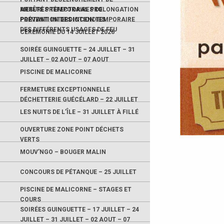
MESURES TEMPORAIRES DE
ARRÊTÉ PRÉFECTORAL PROLONGATION
PRÉVENTION DES INCENDIES
PORTANT INTERDICTION TEMPORAIRE
DES DIFFÉRENTS USAGES DE FEU
CÉRÉMONIE DU 14 JUILLET 2026
SOIRÉE GUINGUETTE – 24 JUILLET – 31
JUILLET – 02 AOUT – 07 AOUT
PISCINE DE MALICORNE
FERMETURE EXCEPTIONNELLE
DÉCHETTERIE GUÉCÉLARD – 22 JUILLET
LES NUITS DE L’ÎLE – 31 JUILLET À FILLÉ
OUVERTURE ZONE POINT DÉCHETS
VERTS
MOUV’NGO – BOUGER MALIN
CONCOURS DE PÉTANQUE – 25 JUILLET
PISCINE DE MALICORNE – STAGES ET
COURS
SOIRÉES GUINGUETTE – 17 JUILLET – 24
JUILLET – 31 JUILLET – 02 AOUT – 07