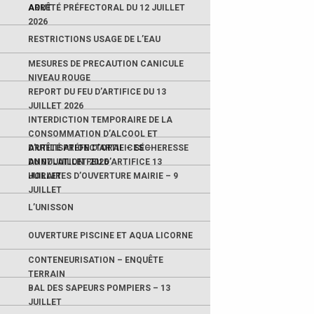
AOUT
ARRÊTÉ PRÉFECTORAL DU 12 JUILLET
2026
RESTRICTIONS USAGE DE L’EAU
MESURES DE PRECAUTION CANICULE
NIVEAU ROUGE
REPORT DU FEU D’ARTIFICE DU 13
JUILLET 2026
INTERDICTION TEMPORAIRE DE LA
CONSOMMATION D’ALCOOL ET
D’UTILISATION D’ARTIFICES –
ARRÊTÉ PRÉFECTORAL – SÉCHERESSE
ANNULATION FEU D’ARTIFICE 13
DU 07 JUILLET 2026
JUILLET
HORAIRES D’OUVERTURE MAIRIE – 9
JUILLET
L’UNISSON
OUVERTURE PISCINE ET AQUA LICORNE
CONTENEURISATION – ENQUÊTE
TERRAIN
BAL DES SAPEURS POMPIERS – 13
JUILLET