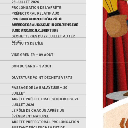
28 JUILLET 2026
PROLONGATION DE L’ARRÊTÉ
PRÉFECTORAL RELATIF AUX
RESTRICTIONS DES TRAVAUX
PROLONGATION DE L’ARRÊTÉ
AGRICOLES JUSQU’AU 15 AOUT INCLUS
PRÉFECTORAL RISQUE INCENDIE ÉLEVÉ
JUSQU’AU 31 JUILLET
MODIFICATION OUVERTURE
DÉCHETTERIES DU 27 JUILLET AU 1ER
AOUT
LES NUITS DE L’ÎLE
VIDE GRENIER – 09 AOUT
DON DU SANG – 3 AOUT
OUVERTURE POINT DÉCHETS VERTS
PASSAGE DE LA BALAYEUSE – 30
JUILLET
ARRÊTÉ PRÉFECTORAL SÉCHERESSE 21
JUILLET 2026
LE RÔLE DE CHACUN APRÈS UN
ÉVÉNEMENT NATUREL
ARRÊTÉ PRÉFECTORAL PROLONGATION
PORTANT DÉCLENCHEMENT DE