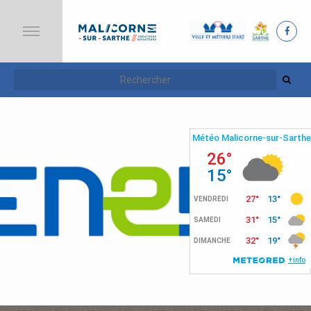
A
C
C
U
E
I
L