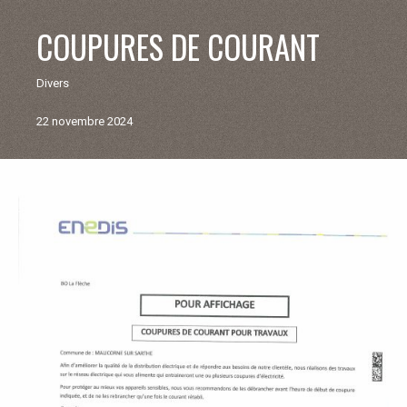
V
COUPURES DE COURANT
I
Divers
E
22 novembre 2024
M
U
Retour
aux
N
actualités
I
C
I