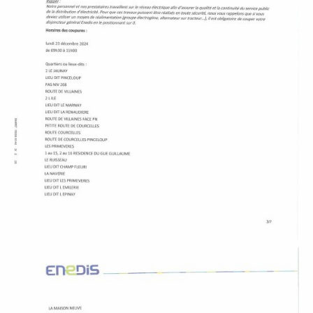
P
A
L
E
V
I
V
R
E