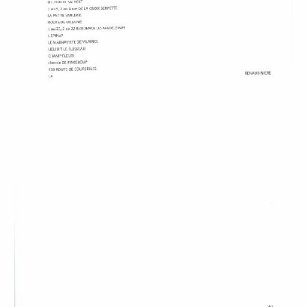
À
M
A
L
I
C
O
R
N