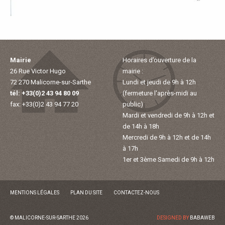
E
T
O
Mairie
Horaires d’ouverture de la
26 Rue Victor Hugo
mairie :
U
72 270 Malicorne-sur-Sarthe
Lundi et jeudi de 9h à 12h
tél: +33(0)2 43 94 80 09
(fermeture l'après-midi au
R
fax: +33(0)2 43 94 77 20
public)
Mardi et vendredi de 9h à 12h et
I
de 14h à 18h
Mercredi de 9h à 12h et de 14h
S
à 17h
1er et 3ème Samedi de 9h à 12h
M
MENTIONS LÉGALES
PLAN DU SITE
CONTACTEZ-NOUS
E
© MALICORNE-SUR-SARTHE 2026
DESIGNED BY
BABAWEB