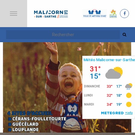
A
C
C
U
E
I
L