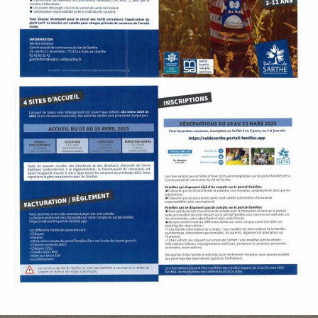
P
A
L
E
V
I
V
R
E