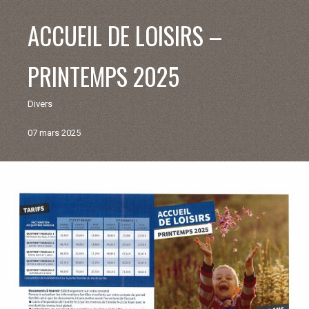
V
ACCUEIL DE LOISIRS –
I
PRINTEMPS 2025
E
Divers
M
07 mars 2025
U
N
Retour
aux
I
actualités
C
I