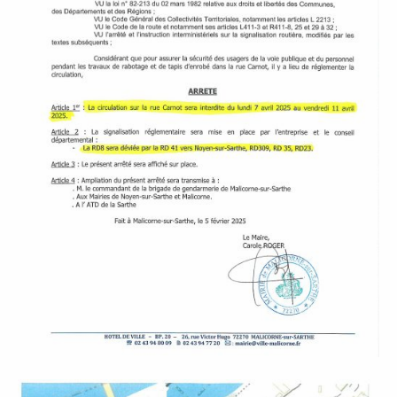
P
A
L
E
V
I
V
R
E