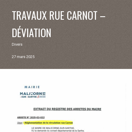
V
TRAVAUX RUE CARNOT –
I
DÉVIATION
E
Divers
M
27 mars 2025
U
N
Retour
aux
I
actualités
C
I