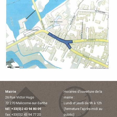
À
M
A
L
I
C
O
Mairie
Horaires d’ouverture de la
R
26 Rue Victor Hugo
mairie :
72 270 Malicorne-sur-Sarthe
Lundi et jeudi de 9h à 12h
N
tél: +33(0)2 43 94 80 09
(fermeture l'après-midi au
fax: +33(0)2 43 94 77 20
public)