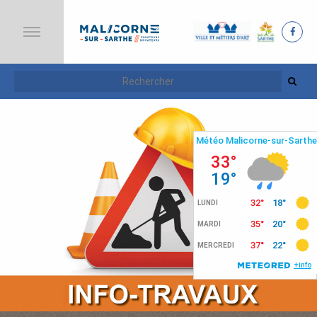
A
C
C
U
E
I
L