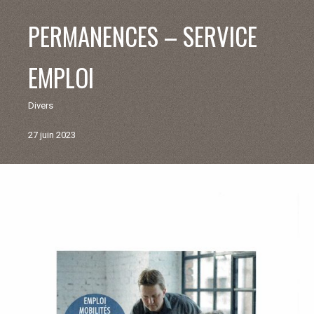
V
PERMANENCES – SERVICE
I
EMPLOI
E
Divers
M
27 juin 2023
U
N
Retour
aux
I
actualités
C
I