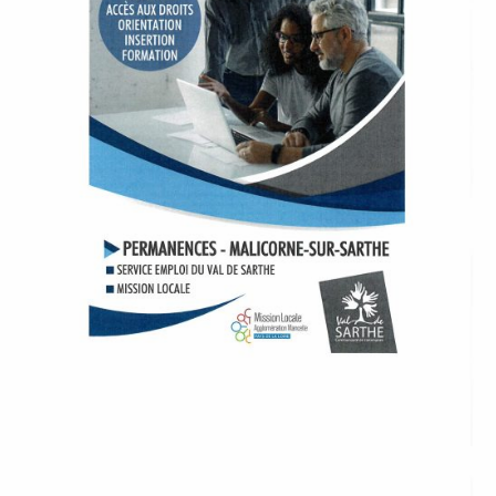
P
A
L
E
V
I
V
R
E