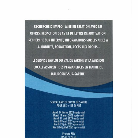
À
M
A
L
I
C
O
R
N