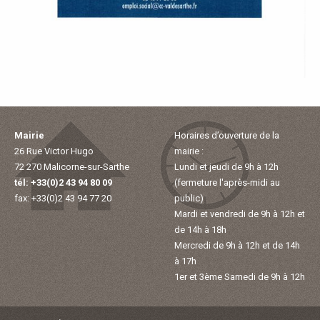
E
T
O
U
Mairie
Horaires d’ouverture de la
R
26 Rue Victor Hugo
mairie :
72 270 Malicorne-sur-Sarthe
Lundi et jeudi de 9h à 12h
I
tél: +33(0)2 43 94 80 09
(fermeture l'après-midi au
fax: +33(0)2 43 94 77 20
public)
S
Mardi et vendredi de 9h à 12h et
de 14h à 18h
M
Mercredi de 9h à 12h et de 14h
à 17h
1er et 3ème Samedi de 9h à 12h
E