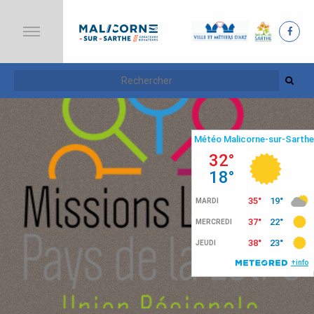
A
C
C
U
E
I
L