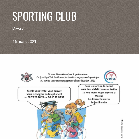
V
SPORTING CLUB
I
Divers
E
16 mars 2021
M
U
Retour
aux
N
actualités
I
C
I