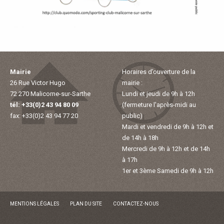
P
A
L
Mairie
Horaires d’ouverture de la
26 Rue Victor Hugo
mairie :
E
72 270 Malicorne-sur-Sarthe
Lundi et jeudi de 9h à 12h
V
tél: +33(0)2 43 94 80 09
(fermeture l'après-midi au
fax: +33(0)2 43 94 77 20
public)
Mardi et vendredi de 9h à 12h et
I
de 14h à 18h
Mercredi de 9h à 12h et de 14h
V
à 17h
1er et 3ème Samedi de 9h à 12h
R
E
MENTIONS LÉGALES
PLAN DU SITE
CONTACTEZ-NOUS