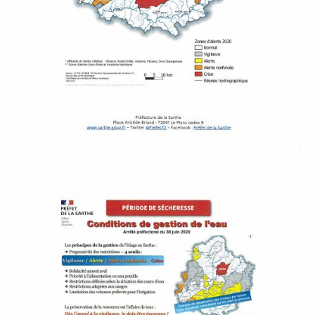
E
T
O
U
R
I
S
M
E