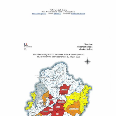
À
M
A
L
I
C
O
R
N