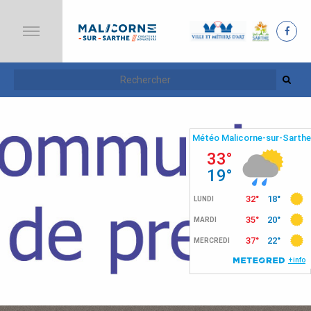
A
C
C
U
E
I
L