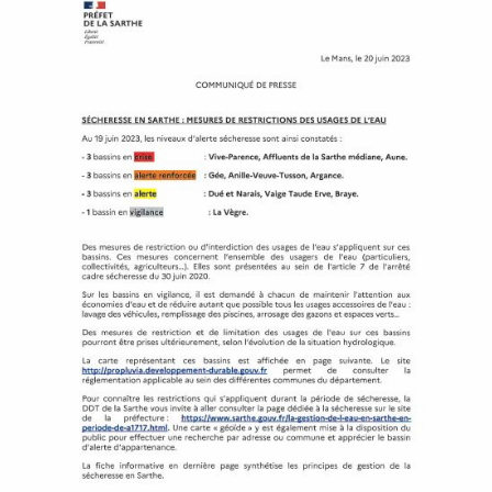
P
A
L
E
V
I
V
R
E