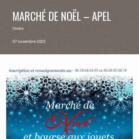
V
MARCHÉ DE NOËL – APEL
I
Divers
E
07 novembre 2025
M
U
Retour
aux
N
actualités
I
C
I