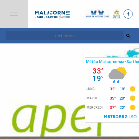
A
C
C
U
E
I
L