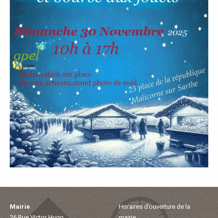
P
A
L
E
V
I
V
R
E
Mairie
Horaires d’ouverture de la
26 Rue Victor Hugo
mairie :