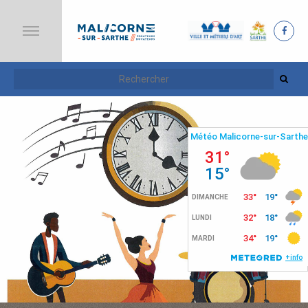
A
C
C
U
E
I
L