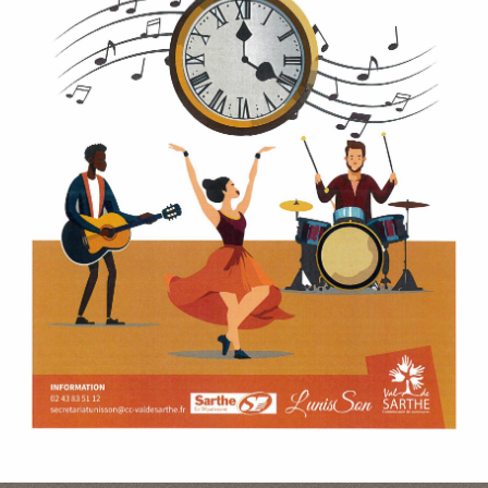
P
A
L
E
V
I
V
R
E