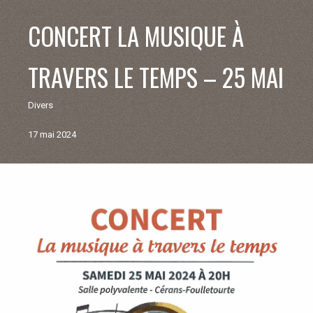
V
CONCERT LA MUSIQUE À
I
TRAVERS LE TEMPS – 25 MAI
E
Divers
M
17 mai 2024
U
N
Retour
aux
I
actualités
C
I