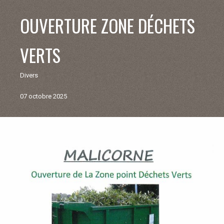
V
OUVERTURE ZONE DÉCHETS
I
VERTS
E
Divers
M
07 octobre 2025
U
N
Retour
aux
I
actualités
C
I