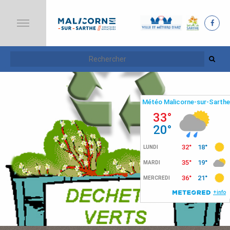
A
C
C
U
E
I
L