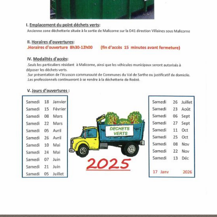
P
A
L
E
V
I
V
R
E