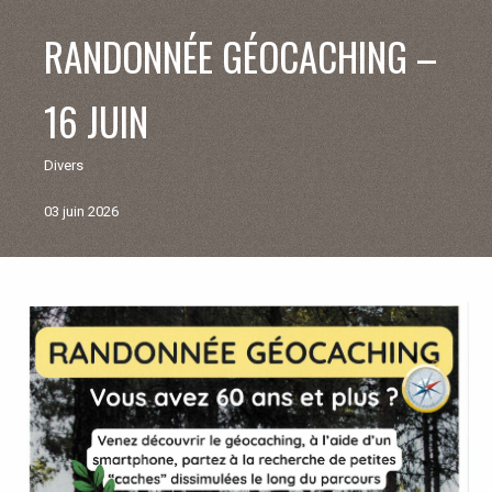
V
RANDONNÉE GÉOCACHING –
I
16 JUIN
E
Divers
M
03 juin 2026
U
N
Retour
aux
I
actualités
C
I