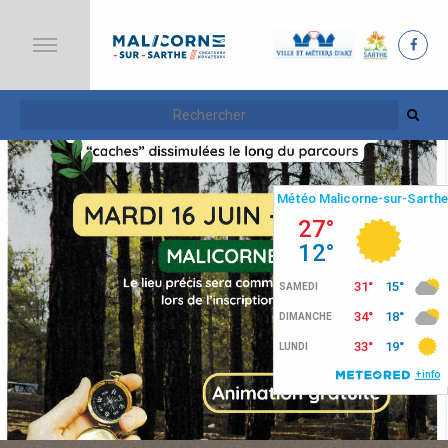
A
C
C
U
E
I
L