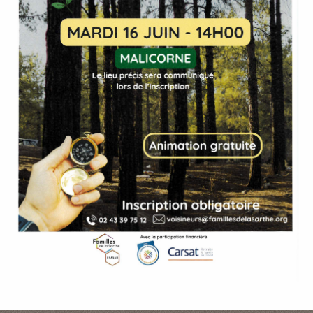
P
A
L
E
V
I
V
R
E