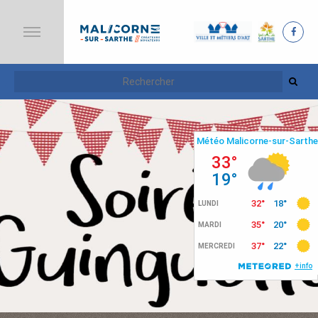
A
C
C
U
E
I
L