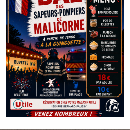
P
A
L
E
V
I
V
R
E