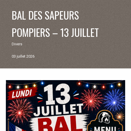
V
BAL DES SAPEURS
I
POMPIERS – 13 JUILLET
E
Divers
M
03 juillet 2026
U
N
Retour
aux
I
actualités
C
I