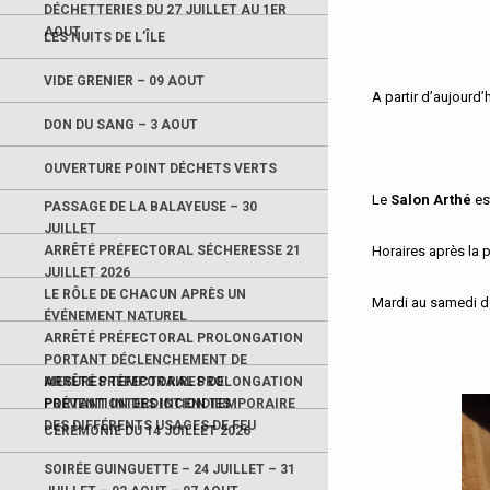
DÉCHETTERIES DU 27 JUILLET AU 1ER
AOUT
LES NUITS DE L’ÎLE
VIDE GRENIER – 09 AOUT
A partir d’aujourd’
DON DU SANG – 3 AOUT
OUVERTURE POINT DÉCHETS VERTS
Le
Salon Arthé
es
PASSAGE DE LA BALAYEUSE – 30
JUILLET
ARRÊTÉ PRÉFECTORAL SÉCHERESSE 21
Horaires après la p
JUILLET 2026
LE RÔLE DE CHACUN APRÈS UN
Mardi au samedi d
ÉVÉNEMENT NATUREL
ARRÊTÉ PRÉFECTORAL PROLONGATION
PORTANT DÉCLENCHEMENT DE
MESURES TEMPORAIRES DE
ARRÊTÉ PRÉFECTORAL PROLONGATION
PRÉVENTION DES INCENDIES
PORTANT INTERDICTION TEMPORAIRE
DES DIFFÉRENTS USAGES DE FEU
CÉRÉMONIE DU 14 JUILLET 2026
SOIRÉE GUINGUETTE – 24 JUILLET – 31