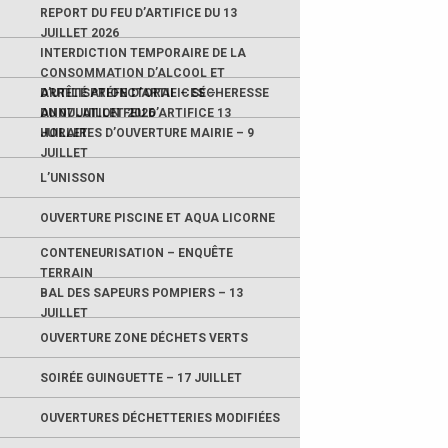
REPORT DU FEU D’ARTIFICE DU 13
JUILLET 2026
INTERDICTION TEMPORAIRE DE LA
CONSOMMATION D’ALCOOL ET
D’UTILISATION D’ARTIFICES –
ARRÊTÉ PRÉFECTORAL – SÉCHERESSE
ANNULATION FEU D’ARTIFICE 13
DU 07 JUILLET 2026
JUILLET
HORAIRES D’OUVERTURE MAIRIE – 9
JUILLET
L’UNISSON
OUVERTURE PISCINE ET AQUA LICORNE
CONTENEURISATION – ENQUÊTE
TERRAIN
BAL DES SAPEURS POMPIERS – 13
JUILLET
OUVERTURE ZONE DÉCHETS VERTS
SOIRÉE GUINGUETTE – 17 JUILLET
OUVERTURES DÉCHETTERIES MODIFIÉES