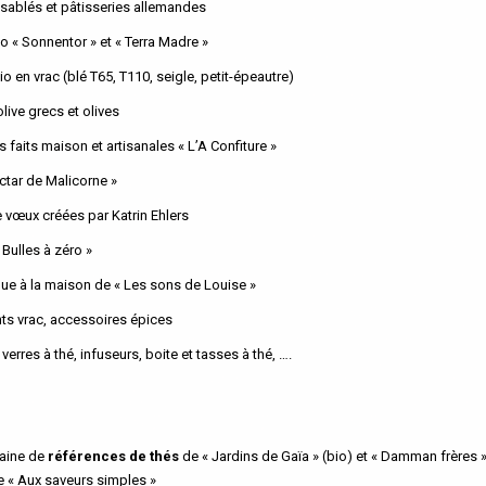
 sablés et pâtisseries allemandes
o « Sonnentor » et « Terra Madre »
io en vrac (blé T65, T110, seigle, petit-épeautre)
olive grecs et olives
s faits maison et artisanales « L’A Confiture »
ctar de Malicorne »
 vœux créées par Katrin Ehlers
Bulles à zéro »
que à la maison de « Les sons de Louise »
ts vrac, accessoires épices
 verres à thé, infuseurs, boite et tasses à thé, ….
taine de
références de thés
de « Jardins de Gaïa » (bio) et « Damman frères »
e « Aux saveurs simples »