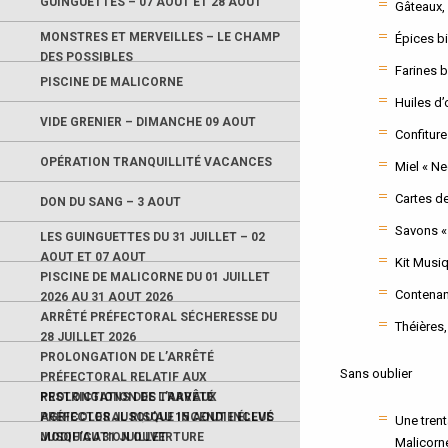
GUINGUETTES – 07 AOUT ET 28 AOUT
Gâteaux,
MONSTRES ET MERVEILLES – LE CHAMP
Épices bi
DES POSSIBLES
Farines b
PISCINE DE MALICORNE
Huiles d’
VIDE GRENIER – DIMANCHE 09 AOUT
Confiture
OPÉRATION TRANQUILLITÉ VACANCES
Miel « Ne
Cartes de
DON DU SANG – 3 AOUT
Savons « 
LES GUINGUETTES DU 31 JUILLET – 02
AOUT ET 07 AOUT
Kit Musi
PISCINE DE MALICORNE DU 01 JUILLET
Contenan
2026 AU 31 AOUT 2026
ARRÊTÉ PRÉFECTORAL SÉCHERESSE DU
Théières,
28 JUILLET 2026
PROLONGATION DE L’ARRÊTÉ
Sans oublier
PRÉFECTORAL RELATIF AUX
RESTRICTIONS DES TRAVAUX
PROLONGATION DE L’ARRÊTÉ
AGRICOLES JUSQU’AU 15 AOUT INCLUS
PRÉFECTORAL RISQUE INCENDIE ÉLEVÉ
Une tren
JUSQU’AU 31 JUILLET
MODIFICATION OUVERTURE
Malicorn