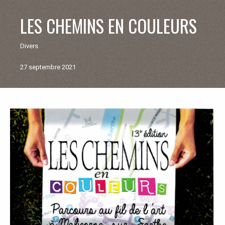
V
LES CHEMINS EN COULEURS
I
Divers
E
27 septembre 2021
M
U
Retour
aux
N
actualités
I
C
I