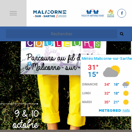
A
C
C
U
E
I
L