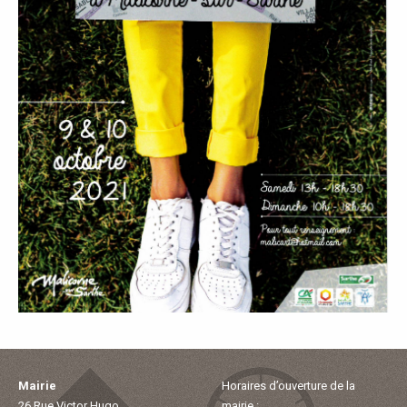
P
A
L
E
V
I
V
R
E
Mairie
Horaires d’ouverture de la
26 Rue Victor Hugo
mairie :