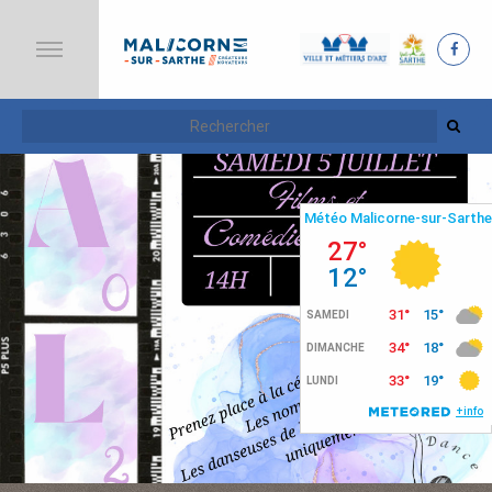
A
C
C
U
E
I
L