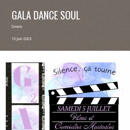
V
GALA DANCE SOUL
I
Divers
E
13 juin 2025
M
U
Retour
aux
N
actualités
I
C
I