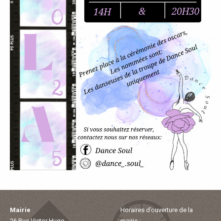
P
A
L
E
V
I
V
R
E
Mairie
Horaires d’ouverture de la
26 Rue Victor Hugo
mairie :