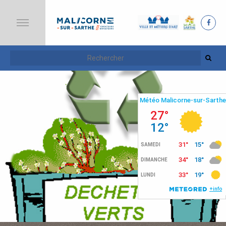
A
C
C
U
E
I
L