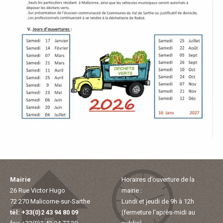
P
A
L
E
V
I
V
R
Mairie
Horaires d’ouverture de la
26 Rue Victor Hugo
mairie :
72 270 Malicorne-sur-Sarthe
Lundi et jeudi de 9h à 12h
E
tél: +33(0)2 43 94 80 09
(fermeture l'après-midi au