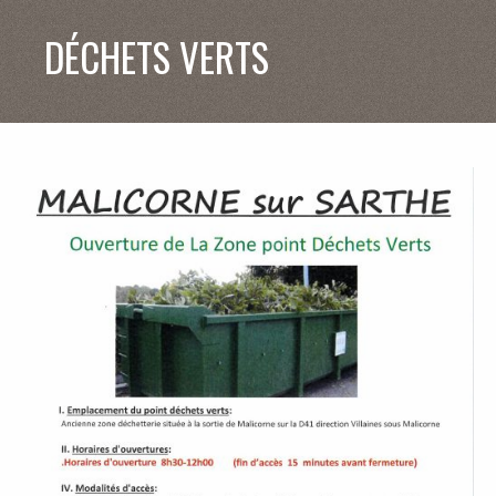
V
DÉCHETS VERTS
I
E
M
U
N
I
C
I