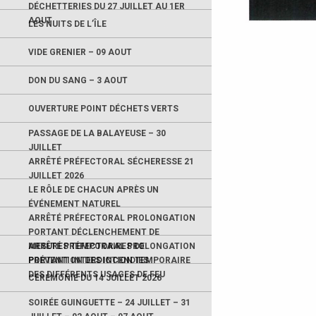
DÉCHETTERIES DU 27 JUILLET AU 1ER
AOUT
LES NUITS DE L’ÎLE
VIDE GRENIER – 09 AOUT
DON DU SANG – 3 AOUT
OUVERTURE POINT DÉCHETS VERTS
PASSAGE DE LA BALAYEUSE – 30
JUILLET
ARRÊTÉ PRÉFECTORAL SÉCHERESSE 21
JUILLET 2026
LE RÔLE DE CHACUN APRÈS UN
ÉVÉNEMENT NATUREL
ARRÊTÉ PRÉFECTORAL PROLONGATION
PORTANT DÉCLENCHEMENT DE
MESURES TEMPORAIRES DE
ARRÊTÉ PRÉFECTORAL PROLONGATION
PRÉVENTION DES INCENDIES
PORTANT INTERDICTION TEMPORAIRE
DES DIFFÉRENTS USAGES DE FEU
CÉRÉMONIE DU 14 JUILLET 2026
SOIRÉE GUINGUETTE – 24 JUILLET – 31