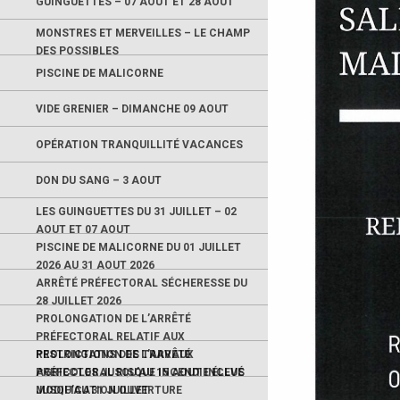
GUINGUETTES – 07 AOUT ET 28 AOUT
MONSTRES ET MERVEILLES – LE CHAMP
DES POSSIBLES
PISCINE DE MALICORNE
VIDE GRENIER – DIMANCHE 09 AOUT
OPÉRATION TRANQUILLITÉ VACANCES
DON DU SANG – 3 AOUT
LES GUINGUETTES DU 31 JUILLET – 02
AOUT ET 07 AOUT
PISCINE DE MALICORNE DU 01 JUILLET
2026 AU 31 AOUT 2026
ARRÊTÉ PRÉFECTORAL SÉCHERESSE DU
28 JUILLET 2026
PROLONGATION DE L’ARRÊTÉ
PRÉFECTORAL RELATIF AUX
RESTRICTIONS DES TRAVAUX
PROLONGATION DE L’ARRÊTÉ
AGRICOLES JUSQU’AU 15 AOUT INCLUS
PRÉFECTORAL RISQUE INCENDIE ÉLEVÉ
JUSQU’AU 31 JUILLET
MODIFICATION OUVERTURE