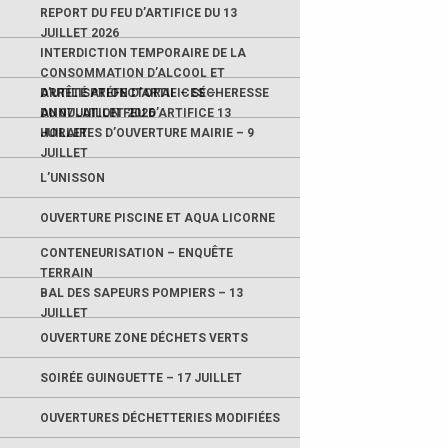
REPORT DU FEU D’ARTIFICE DU 13
JUILLET 2026
INTERDICTION TEMPORAIRE DE LA
CONSOMMATION D’ALCOOL ET
D’UTILISATION D’ARTIFICES –
ARRÊTÉ PRÉFECTORAL – SÉCHERESSE
ANNULATION FEU D’ARTIFICE 13
DU 07 JUILLET 2026
JUILLET
HORAIRES D’OUVERTURE MAIRIE – 9
JUILLET
L’UNISSON
OUVERTURE PISCINE ET AQUA LICORNE
CONTENEURISATION – ENQUÊTE
TERRAIN
BAL DES SAPEURS POMPIERS – 13
JUILLET
OUVERTURE ZONE DÉCHETS VERTS
SOIRÉE GUINGUETTE – 17 JUILLET
OUVERTURES DÉCHETTERIES MODIFIÉES