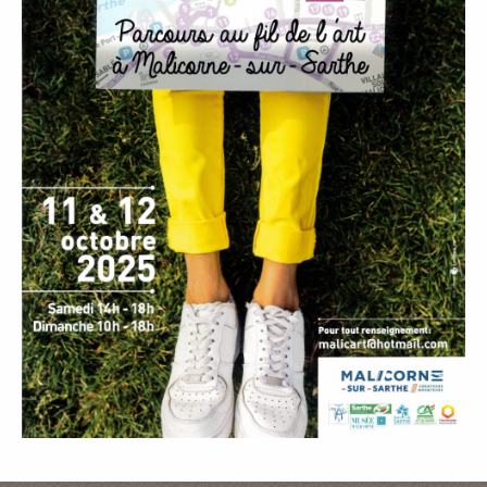
P
A
L
E
V
I
V
R
E