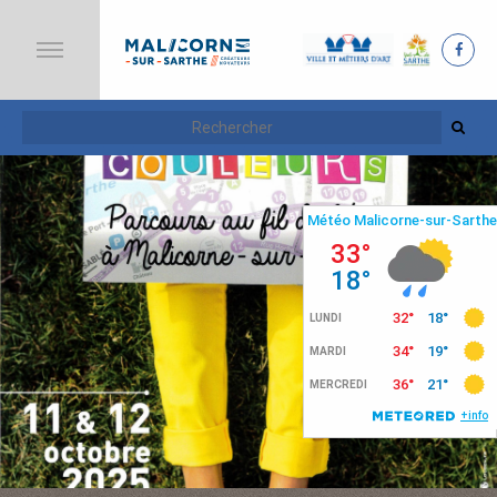
A
C
C
U
E
I
L