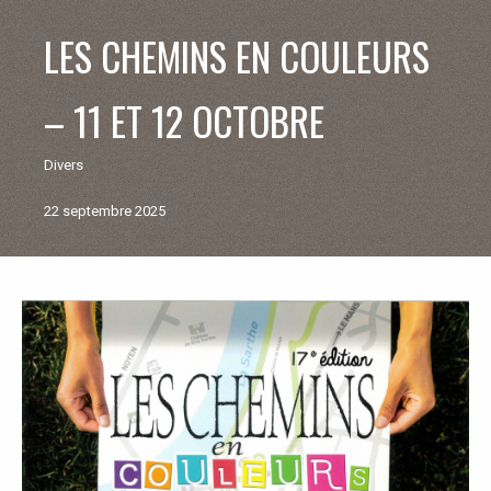
V
LES CHEMINS EN COULEURS
I
– 11 ET 12 OCTOBRE
E
Divers
M
22 septembre 2025
U
N
Retour
aux
I
actualités
C
I