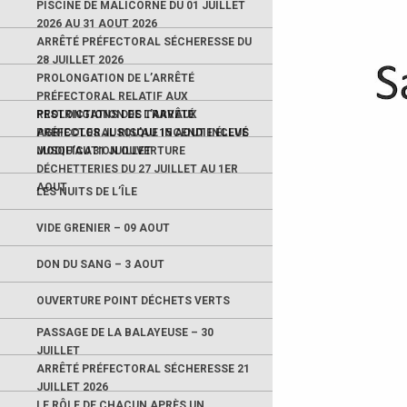
PISCINE DE MALICORNE DU 01 JUILLET
2026 AU 31 AOUT 2026
ARRÊTÉ PRÉFECTORAL SÉCHERESSE DU
28 JUILLET 2026
PROLONGATION DE L’ARRÊTÉ
PRÉFECTORAL RELATIF AUX
RESTRICTIONS DES TRAVAUX
PROLONGATION DE L’ARRÊTÉ
AGRICOLES JUSQU’AU 15 AOUT INCLUS
PRÉFECTORAL RISQUE INCENDIE ÉLEVÉ
JUSQU’AU 31 JUILLET
MODIFICATION OUVERTURE
DÉCHETTERIES DU 27 JUILLET AU 1ER
AOUT
LES NUITS DE L’ÎLE
VIDE GRENIER – 09 AOUT
DON DU SANG – 3 AOUT
OUVERTURE POINT DÉCHETS VERTS
PASSAGE DE LA BALAYEUSE – 30
JUILLET
ARRÊTÉ PRÉFECTORAL SÉCHERESSE 21
JUILLET 2026
LE RÔLE DE CHACUN APRÈS UN