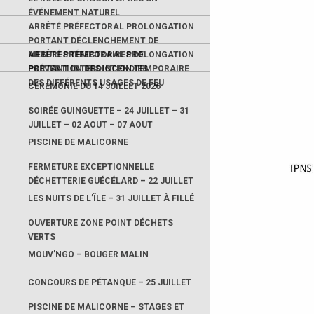
ÉVÉNEMENT NATUREL
ARRÊTÉ PRÉFECTORAL PROLONGATION
PORTANT DÉCLENCHEMENT DE
MESURES TEMPORAIRES DE
ARRÊTÉ PRÉFECTORAL PROLONGATION
PRÉVENTION DES INCENDIES
PORTANT INTERDICTION TEMPORAIRE
DES DIFFÉRENTS USAGES DE FEU
CÉRÉMONIE DU 14 JUILLET 2026
SOIRÉE GUINGUETTE – 24 JUILLET – 31
JUILLET – 02 AOUT – 07 AOUT
PISCINE DE MALICORNE
FERMETURE EXCEPTIONNELLE
DÉCHETTERIE GUÉCÉLARD – 22 JUILLET
LES NUITS DE L’ÎLE – 31 JUILLET À FILLÉ
OUVERTURE ZONE POINT DÉCHETS
VERTS
MOUV’NGO – BOUGER MALIN
CONCOURS DE PÉTANQUE – 25 JUILLET
PISCINE DE MALICORNE – STAGES ET