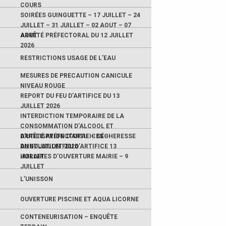
COURS
SOIRÉES GUINGUETTE – 17 JUILLET – 24
JUILLET – 31 JUILLET – 02 AOUT – 07
AOUT
ARRÊTÉ PRÉFECTORAL DU 12 JUILLET
2026
RESTRICTIONS USAGE DE L’EAU
MESURES DE PRECAUTION CANICULE
NIVEAU ROUGE
REPORT DU FEU D’ARTIFICE DU 13
JUILLET 2026
INTERDICTION TEMPORAIRE DE LA
CONSOMMATION D’ALCOOL ET
D’UTILISATION D’ARTIFICES –
ARRÊTÉ PRÉFECTORAL – SÉCHERESSE
ANNULATION FEU D’ARTIFICE 13
DU 07 JUILLET 2026
JUILLET
HORAIRES D’OUVERTURE MAIRIE – 9
JUILLET
L’UNISSON
OUVERTURE PISCINE ET AQUA LICORNE
CONTENEURISATION – ENQUÊTE