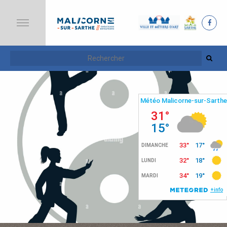
A
C
C
U
E
I
L