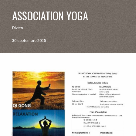
V
ASSOCIATION YOGA
I
Divers
E
30 septembre 2025
M
U
Retour
aux
N
actualités
I
C
I