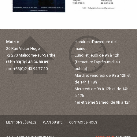
P
A
L
Mairie
Horaires d’ouverture de la
26 Rue Victor Hugo
mairie :
E
72 270 Malicorne-sur-Sarthe
Lundi et jeudi de 9h à 12h
tél: +33(0)2 43 94 80 09
(fermeture l'après-midi au
V
fax: +33(0)2 43 94 77 20
public)
Mardi et vendredi de 9h à 12h et
I
de 14h à 18h
Mercredi de 9h à 12h et de 14h
V
à 17h
1er et 3ème Samedi de 9h à 12h
R
MENTIONS LÉGALES
PLAN DU SITE
CONTACTEZ-NOUS
E