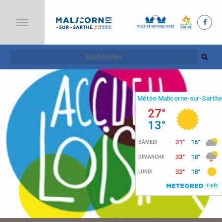
A
C
C
U
E
I
L