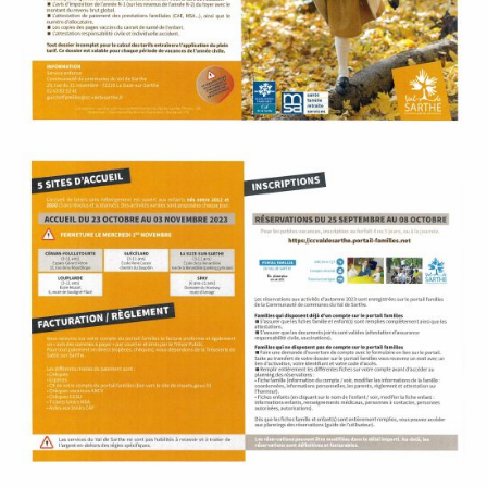
P
A
L
E
V
I
V
R
E