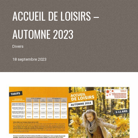
V
ACCUEIL DE LOISIRS –
I
AUTOMNE 2023
E
Divers
M
18 septembre 2023
U
N
Retour
aux
I
actualités
C
I