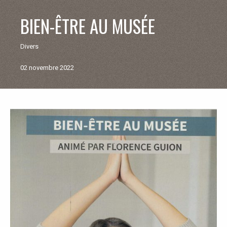
V
BIEN-ÊTRE AU MUSÉE
I
Divers
E
02 novembre 2022
M
U
Retour
aux
N
actualités
I
C
I