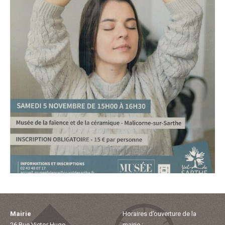
P
A
L
E
V
I
V
R
E
Mairie
Horaires d’ouverture de la
26 Rue Victor Hugo
mairie :