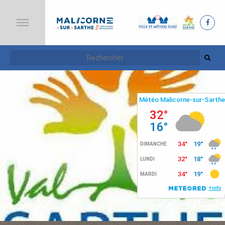
A
C
C
U
E
I
L