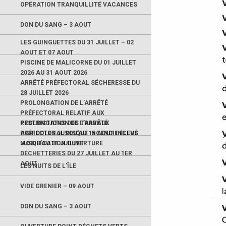
OPÉRATION TRANQUILLITÉ VACANCES
DON DU SANG – 3 AOUT
LES GUINGUETTES DU 31 JUILLET – 02
AOUT ET 07 AOUT
PISCINE DE MALICORNE DU 01 JUILLET
2026 AU 31 AOUT 2026
ARRÊTÉ PRÉFECTORAL SÉCHERESSE DU
28 JUILLET 2026
PROLONGATION DE L’ARRÊTÉ
PRÉFECTORAL RELATIF AUX
RESTRICTIONS DES TRAVAUX
PROLONGATION DE L’ARRÊTÉ
AGRICOLES JUSQU’AU 15 AOUT INCLUS
PRÉFECTORAL RISQUE INCENDIE ÉLEVÉ
JUSQU’AU 31 JUILLET
MODIFICATION OUVERTURE
DÉCHETTERIES DU 27 JUILLET AU 1ER
AOUT
LES NUITS DE L’ÎLE
VIDE GRENIER – 09 AOUT
DON DU SANG – 3 AOUT