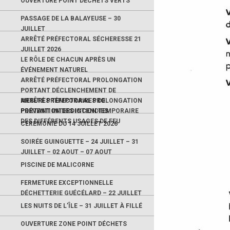
OUVERTURE POINT DÉCHETS VERTS
PASSAGE DE LA BALAYEUSE – 30
JUILLET
ARRÊTÉ PRÉFECTORAL SÉCHERESSE 21
JUILLET 2026
LE RÔLE DE CHACUN APRÈS UN
ÉVÉNEMENT NATUREL
ARRÊTÉ PRÉFECTORAL PROLONGATION
PORTANT DÉCLENCHEMENT DE
MESURES TEMPORAIRES DE
ARRÊTÉ PRÉFECTORAL PROLONGATION
PRÉVENTION DES INCENDIES
PORTANT INTERDICTION TEMPORAIRE
DES DIFFÉRENTS USAGES DE FEU
CÉRÉMONIE DU 14 JUILLET 2026
SOIRÉE GUINGUETTE – 24 JUILLET – 31
JUILLET – 02 AOUT – 07 AOUT
PISCINE DE MALICORNE
FERMETURE EXCEPTIONNELLE
DÉCHETTERIE GUÉCÉLARD – 22 JUILLET
LES NUITS DE L’ÎLE – 31 JUILLET À FILLÉ
OUVERTURE ZONE POINT DÉCHETS