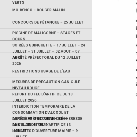
VERTS
MOUV’NGO – BOUGER MALIN
CONCOURS DE PÉTANQUE – 25 JUILLET
PISCINE DE MALICORNE – STAGES ET
COURS
SOIRÉES GUINGUETTE – 17 JUILLET – 24
JUILLET – 31 JUILLET – 02 AOUT – 07
AOUT
ARRÊTÉ PRÉFECTORAL DU 12 JUILLET
2026
RESTRICTIONS USAGE DE L’EAU
MESURES DE PRECAUTION CANICULE
NIVEAU ROUGE
REPORT DU FEU D’ARTIFICE DU 13
JUILLET 2026
INTERDICTION TEMPORAIRE DE LA
CONSOMMATION D’ALCOOL ET
D’UTILISATION D’ARTIFICES –
ARRÊTÉ PRÉFECTORAL – SÉCHERESSE
ANNULATION FEU D’ARTIFICE 13
DU 07 JUILLET 2026
JUILLET
HORAIRES D’OUVERTURE MAIRIE – 9