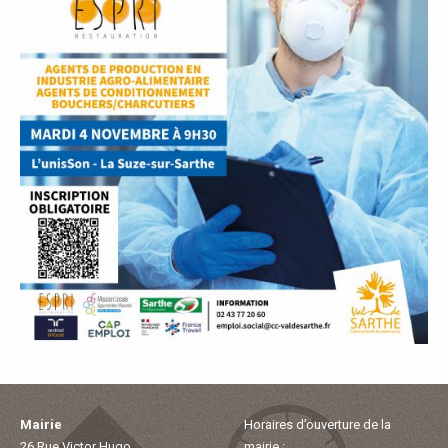
P
A
L
E
V
I
V
R
E
Mairie
Horaires d’ouverture de la
26 Rue Victor Hugo
mairie :