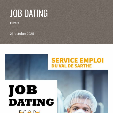
V
JOB DATING
I
Divers
E
23 octobre 2025
M
U
Retour
aux
N
actualités
I
C
I