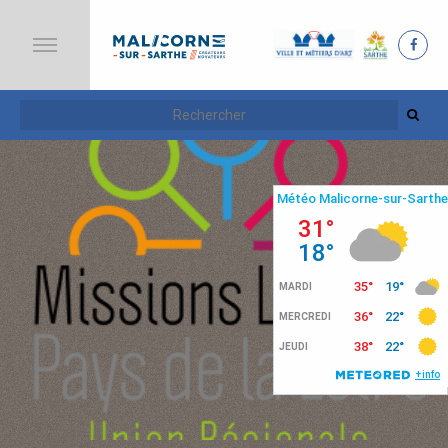
A
C
C
U
E
I
L