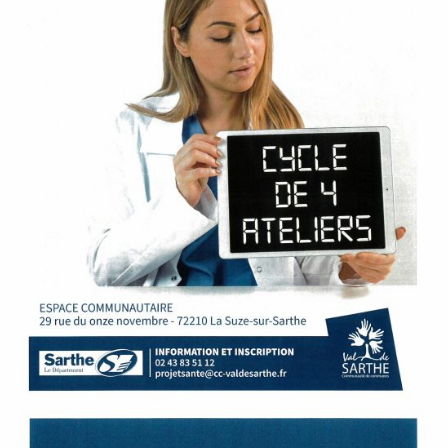
P
A
L
E
V
I
V
R
E