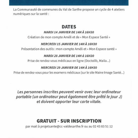
À
M
A
L
I
C
O
R
N