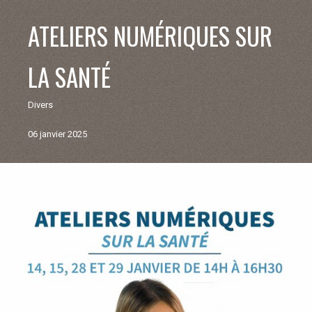
V
ATELIERS NUMÉRIQUES SUR
I
LA SANTÉ
E
Divers
M
06 janvier 2025
U
N
Retour
aux
I
actualités
C
I