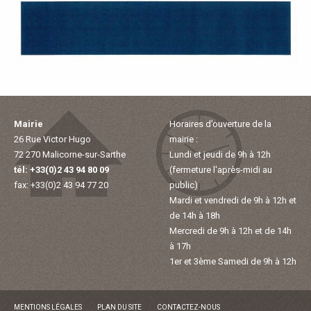
E
T
O
U
Mairie
Horaires d’ouverture de la
R
26 Rue Victor Hugo
mairie :
72 270 Malicorne-sur-Sarthe
Lundi et jeudi de 9h à 12h
I
tél: +33(0)2 43 94 80 09
(fermeture l'après-midi au
fax: +33(0)2 43 94 77 20
public)
Mardi et vendredi de 9h à 12h et
S
de 14h à 18h
Mercredi de 9h à 12h et de 14h
M
à 17h
1er et 3ème Samedi de 9h à 12h
E
MENTIONS LÉGALES
PLAN DU SITE
CONTACTEZ-NOUS