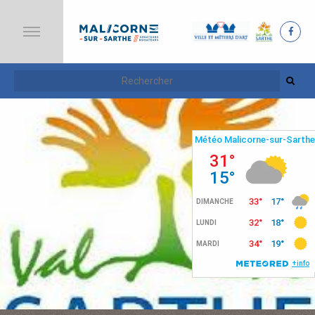
A
C
C
U
E
I
L