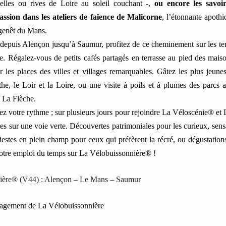
lles ou rives de Loire au soleil couchant -,
ou encore les savoir-
assion dans les ateliers de faïence de Malicorne
, l’étonnante apothi
agenêt du Mans.
depuis Alençon jusqu’à Saumur, profitez de ce cheminement sur les ter
e. Régalez-vous de petits cafés partagés en terrasse au pied des mai
r les places des villes et villages remarquables. Gâtez les plus jeun
the, le Loir et la Loire, ou une visite à poils et à plumes des parcs a
La Flèche.
sez votre rythme ; sur plusieurs jours pour rejoindre La Véloscénie® e
s sur une voie verte. Découvertes patrimoniales pour les curieux, sens
iestes en plein champ pour ceux qui préfèrent la récré, ou dégustation
votre emploi du temps sur La Vélobuissonnière® !
ière® (V44) : Alençon – Le Mans – Saumur
nagement de La Vélobuissonnière