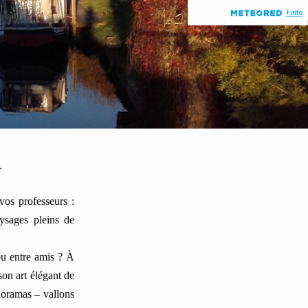
.
vos professeurs :
aysages pleins de
ou entre amis ? À
son art élégant de
anoramas – vallons