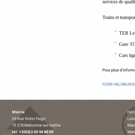
services de qual
Trains et transpor
TER Le M
Gare TG
Cars li
Pour plus d’infor
FLYER-VELOBUISS
Mairie
Hora
26 Rue Victor Hugo
Lund
72 270 Malicorne-sur-Sarthe
Mard
tél: +33(0)2 43 94 80 09
Merc