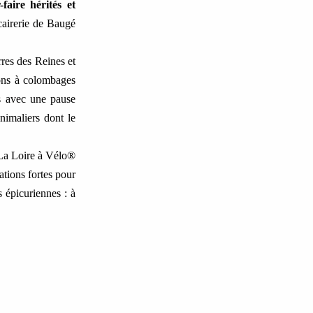
faire hérités et
cairerie de Baugé
res des Reines et
sons à colombages
es avec une pause
nimaliers dont le
t La Loire à Vélo®
ations fortes pour
s épicuriennes : à