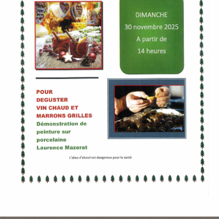
P
A
L
E
V
I
V
R
E