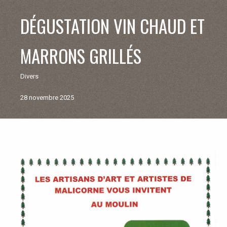
V
DÉGUSTATION VIN CHAUD ET
I
MARRONS GRILLÉS
E
Divers
M
28 novembre 2025
U
N
Retour
aux
I
actualités
C
I