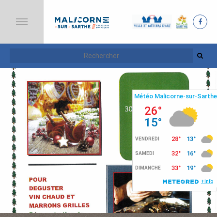
A
C
C
U
E
I
L