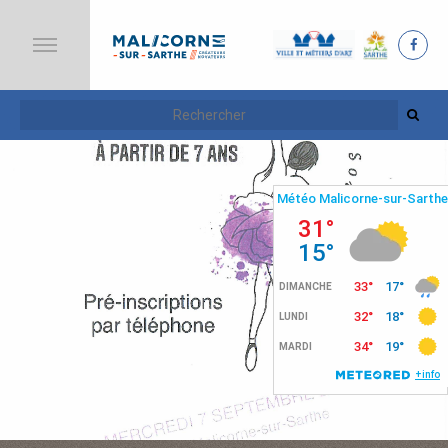
A
C
C
U
E
I
L