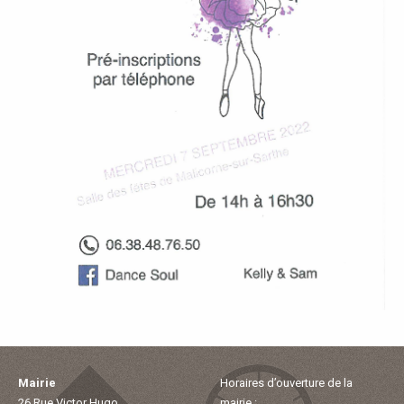
P
A
L
E
V
I
V
R
E
Mairie
Horaires d’ouverture de la
26 Rue Victor Hugo
mairie :