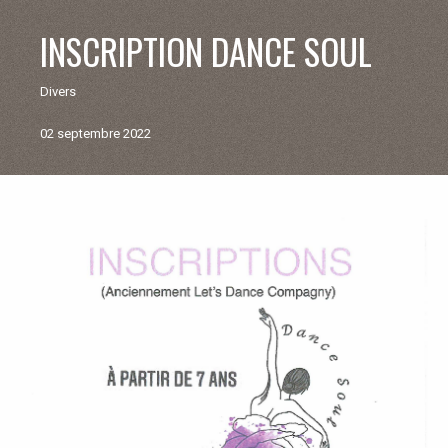
V
INSCRIPTION DANCE SOUL
I
Divers
E
02 septembre 2022
M
U
Retour
aux
N
actualités
I
C
I