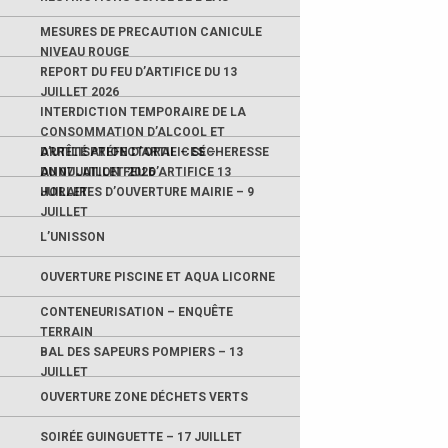
MESURES DE PRECAUTION CANICULE
NIVEAU ROUGE
REPORT DU FEU D’ARTIFICE DU 13
JUILLET 2026
INTERDICTION TEMPORAIRE DE LA
CONSOMMATION D’ALCOOL ET
D’UTILISATION D’ARTIFICES –
ARRÊTÉ PRÉFECTORAL – SÉCHERESSE
ANNULATION FEU D’ARTIFICE 13
DU 07 JUILLET 2026
JUILLET
HORAIRES D’OUVERTURE MAIRIE – 9
JUILLET
L’UNISSON
OUVERTURE PISCINE ET AQUA LICORNE
CONTENEURISATION – ENQUÊTE
TERRAIN
BAL DES SAPEURS POMPIERS – 13
JUILLET
OUVERTURE ZONE DÉCHETS VERTS
SOIRÉE GUINGUETTE – 17 JUILLET