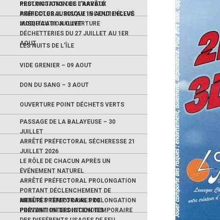
RESTRICTIONS DES TRAVAUX
PROLONGATION DE L’ARRÊTÉ
AGRICOLES JUSQU’AU 15 AOUT INCLUS
PRÉFECTORAL RISQUE INCENDIE ÉLEVÉ
JUSQU’AU 31 JUILLET
MODIFICATION OUVERTURE
DÉCHETTERIES DU 27 JUILLET AU 1ER
AOUT
LES NUITS DE L’ÎLE
VIDE GRENIER – 09 AOUT
DON DU SANG – 3 AOUT
OUVERTURE POINT DÉCHETS VERTS
PASSAGE DE LA BALAYEUSE – 30
JUILLET
ARRÊTÉ PRÉFECTORAL SÉCHERESSE 21
JUILLET 2026
LE RÔLE DE CHACUN APRÈS UN
ÉVÉNEMENT NATUREL
ARRÊTÉ PRÉFECTORAL PROLONGATION
PORTANT DÉCLENCHEMENT DE
MESURES TEMPORAIRES DE
ARRÊTÉ PRÉFECTORAL PROLONGATION
PRÉVENTION DES INCENDIES
PORTANT INTERDICTION TEMPORAIRE