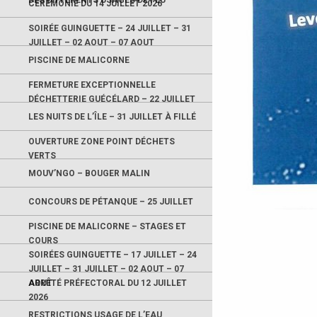
DES DIFFÉRENTS USAGES DE FEU
CÉRÉMONIE DU 14 JUILLET 2026
SOIRÉE GUINGUETTE – 24 JUILLET – 31
JUILLET – 02 AOUT – 07 AOUT
PISCINE DE MALICORNE
FERMETURE EXCEPTIONNELLE
DÉCHETTERIE GUÉCÉLARD – 22 JUILLET
LES NUITS DE L’ÎLE – 31 JUILLET À FILLÉ
OUVERTURE ZONE POINT DÉCHETS
VERTS
MOUV’NGO – BOUGER MALIN
CONCOURS DE PÉTANQUE – 25 JUILLET
PISCINE DE MALICORNE – STAGES ET
COURS
SOIRÉES GUINGUETTE – 17 JUILLET – 24
JUILLET – 31 JUILLET – 02 AOUT – 07
AOUT
ARRÊTÉ PRÉFECTORAL DU 12 JUILLET
2026
RESTRICTIONS USAGE DE L’EAU