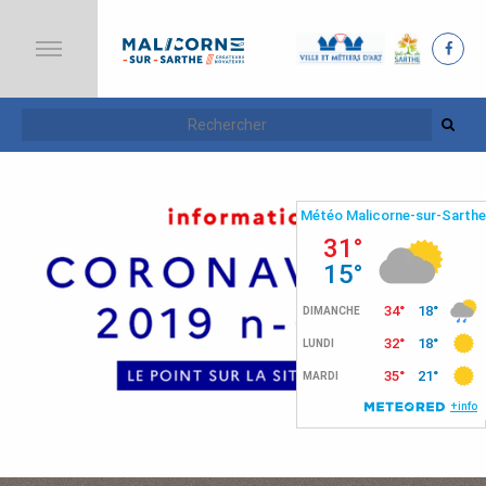
A
C
C
U
E
I
L