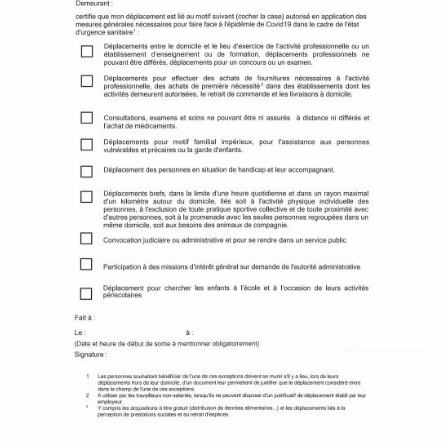
P
A
L
E
V
I
V
R
E