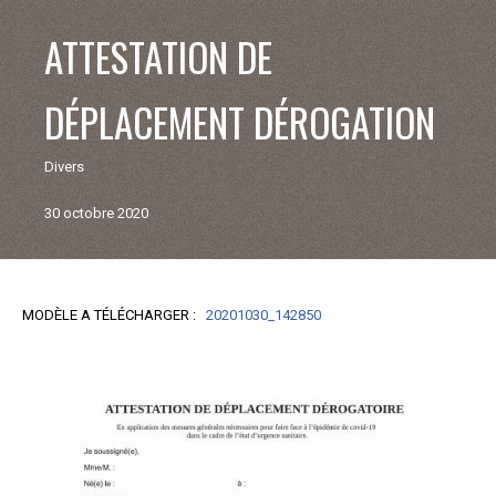
V
ATTESTATION DE
I
DÉPLACEMENT DÉROGATION
E
Divers
M
30 octobre 2020
U
N
MODÈLE A TÉLÉCHARGER :
Retour
20201030_142850
aux
I
actualités
C
I